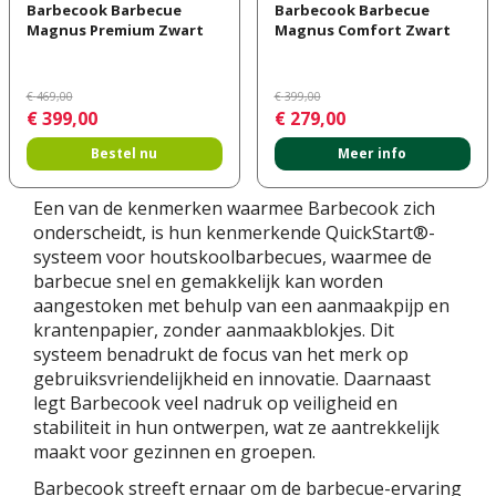
Barbecook Barbecue
Barbecook Barbecue
Magnus Premium Zwart
Magnus Comfort Zwart
€
469
,
00
€
399
,
00
€
399
,
00
€
279
,
00
Bestel nu
Meer info
Een van de kenmerken waarmee Barbecook zich
onderscheidt, is hun kenmerkende QuickStart®-
systeem voor houtskoolbarbecues, waarmee de
barbecue snel en gemakkelijk kan worden
aangestoken met behulp van een aanmaakpijp en
krantenpapier, zonder aanmaakblokjes. Dit
systeem benadrukt de focus van het merk op
gebruiksvriendelijkheid en innovatie. Daarnaast
legt Barbecook veel nadruk op veiligheid en
stabiliteit in hun ontwerpen, wat ze aantrekkelijk
maakt voor gezinnen en groepen.
Barbecook streeft ernaar om de barbecue-ervaring