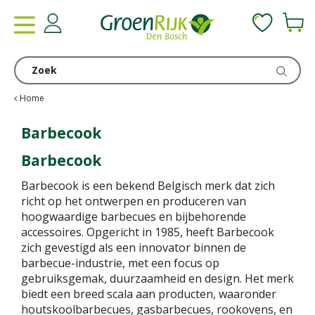
G
a
n
a
a
r
c
Home
o
n
Barbecook
t
Barbecook
e
n
Barbecook is een bekend Belgisch merk dat zich
t
richt op het ontwerpen en produceren van
hoogwaardige barbecues en bijbehorende
accessoires. Opgericht in 1985, heeft Barbecook
zich gevestigd als een innovator binnen de
barbecue-industrie, met een focus op
gebruiksgemak, duurzaamheid en design. Het merk
biedt een breed scala aan producten, waaronder
houtskoolbarbecues, gasbarbecues, rookovens, en