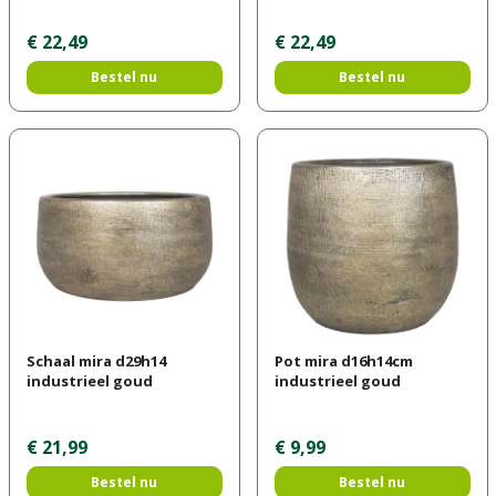
€
22
,
49
€
22
,
49
Bestel nu
Bestel nu
Schaal mira d29h14
Pot mira d16h14cm
industrieel goud
industrieel goud
€
21
,
99
€
9
,
99
Bestel nu
Bestel nu