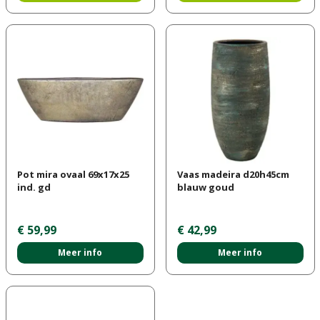
Pot mira ovaal 69x17x25
Vaas madeira d20h45cm
ind. gd
blauw goud
€
59
,
99
€
42
,
99
Meer info
Meer info