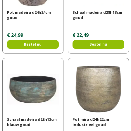
Pot madeira d24h24cm
Schaal madeira d28h13cm
goud
goud
€
24
,
99
€
22
,
49
Bestel nu
Bestel nu
Schaal madeira d28h13cm
Pot mira d24h22cm
blauw goud
industrieel goud