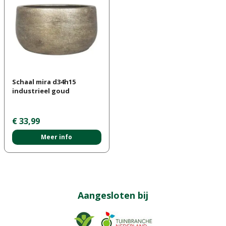
Schaal mira d34h15
industrieel goud
€
33
,
99
Meer info
Aangesloten bij