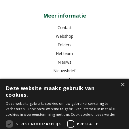
Meer informatie
Contact
Webshop
Folders
Het team
Nieuws
Nieuwsbrief
Tuincafé
×
Deze website maakt gebruik van
Vacatures
cookies.
Algemene voorwaarden
Deze website gebruikt cookies om uw gebruikerservaring te
verbeteren. Door onze website te gebruiken, stemt u in met alle
Tuincentrum
Bloemist
Kamerplanten
Kunstbloemen
Buitenplanten
cookies in overeenstemming met ons Cookiebeleid.
Lees verder
Tuinmeubelen
STRIKT NOODZAKELIJK
PRESTATIE