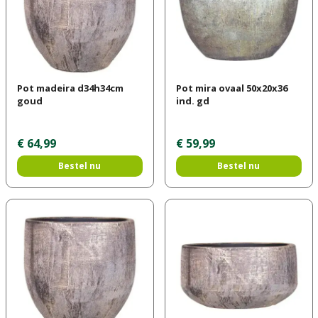
Pot madeira d34h34cm
Pot mira ovaal 50x20x36
goud
ind. gd
€
64
,
99
€
59
,
99
Bestel nu
Bestel nu