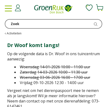
G
a
n
a
a
r
c
Activiteiten
o
n
Dr Woof komt langs!
t
Op de volgende data is Dr. Woof in ons tuincentrum
e
aanwezig:
n
t
Woensdag 14-01-2026 10:00 - 11:00 uur
Zaterdag 14-03-2026 10:00 - 11:30 uur
Woensdag 03-06-2026 16:00 - 17:00 uur
Vrijdag 09-10-2026 12:30 - 14:00 uur
Vergeet niet om het dierenpaspoort mee te nemen
als je langskomt! Wil je meer informatie hierover?
Neem dan contact op met onze dierenafdeling: 073-
6147461