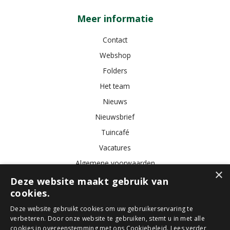
Meer informatie
Contact
Webshop
Folders
Het team
Nieuws
Nieuwsbrief
Tuincafé
Vacatures
Algemene voorwaarden
×
Deze website maakt gebruik van
cookies.
Tuincentrum
Bloemist
Kamerplanten
Kunstbloemen
Buitenplanten
Tuinmeubelen
Deze website gebruikt cookies om uw gebruikerservaring te
verbeteren. Door onze website te gebruiken, stemt u in met alle
cookies in overeenstemming met ons Cookiebeleid.
Lees verder