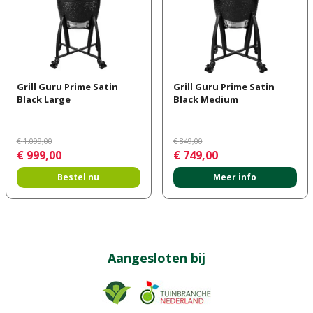
Grill Guru Prime Satin
Grill Guru Prime Satin
Black Large
Black Medium
€
1.099
,
00
€
849
,
00
€
999
,
00
€
749
,
00
Bestel nu
Meer info
Aangesloten bij