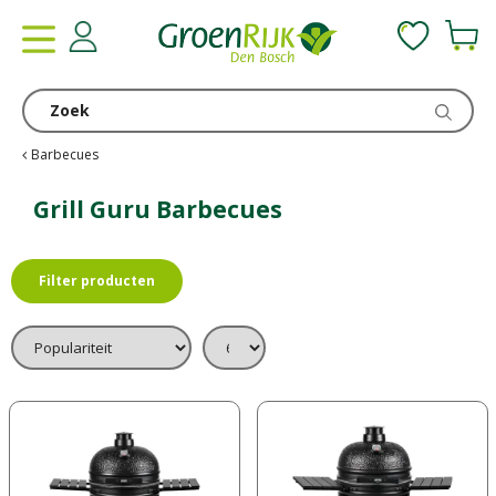
G
a
n
a
a
r
c
Barbecues
o
n
Grill Guru Barbecues
t
e
n
Filter producten
t