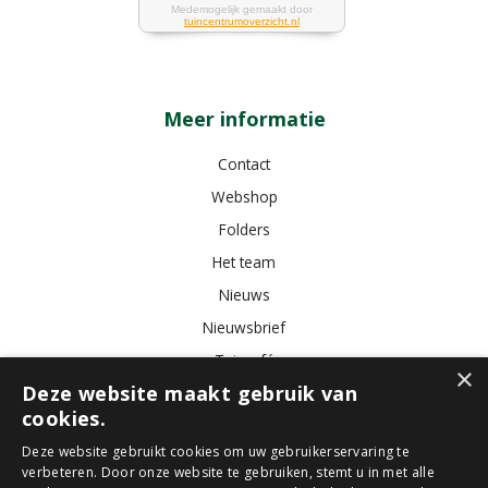
Meer informatie
Contact
Webshop
Folders
Het team
Nieuws
Nieuwsbrief
Tuincafé
×
Deze website maakt gebruik van
Vacatures
cookies.
Algemene voorwaarden
Deze website gebruikt cookies om uw gebruikerservaring te
verbeteren. Door onze website te gebruiken, stemt u in met alle
Tuincentrum
Bloemist
Kamerplanten
Kunstbloemen
Buitenplanten