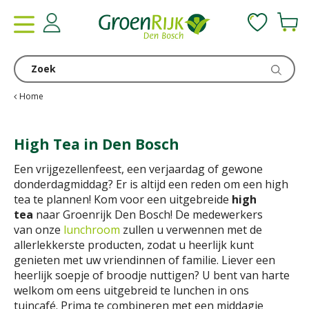
G
a
n
a
a
r
c
Home
o
n
High Tea in Den Bosch
t
e
Een vrijgezellenfeest, een verjaardag of gewone
n
donderdagmiddag? Er is altijd een reden om een high
t
tea te plannen! Kom voor een uitgebreide
high
tea
naar
Groenrijk Den Bosch! De medewerkers
van onze
lunchroom
zullen u verwennen met de
allerlekkerste producten, zodat u heerlijk kunt
genieten met uw vriendinnen of familie. Liever een
heerlijk soepje of broodje nuttigen? U bent van harte
welkom om eens uitgebreid te lunchen in ons
tuincafé. Prima te combineren met een middagje