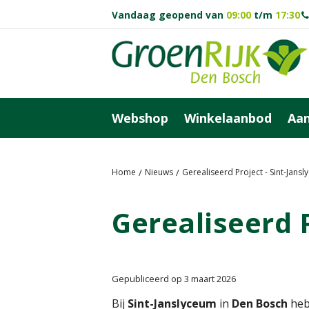
Ga
Vandaag geopend van
09:00
t/m
17:30
naar
content
Webshop
Winkelaanbod
Aan
Home
Nieuws
Gerealiseerd Project - Sint-Jans
Gerealiseerd 
Gepubliceerd op
3 maart 2026
Bij
Sint-Janslyceum
in
Den Bosch
heb