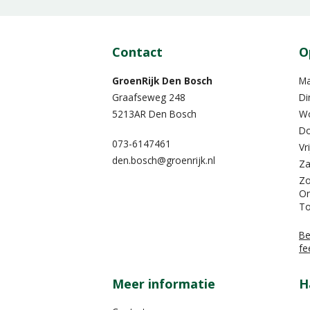
Contact
O
GroenRijk Den Bosch
M
Graafseweg 248
Di
5213AR Den Bosch
W
Do
073-6147461
Vr
den.bosch@groenrijk.nl
Za
Z
On
To
Be
fe
Meer informatie
H