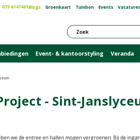
073 6147461
Blogs
Groenkaart
Tuinbon
Events
Vacature
biedingen
Event- & kantoorstyling
Veranda
lyceum
Project - Sint-Janslyc
ben we de entree en hallen mogen vergroenen. Bij de inga