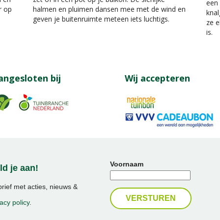
een 
r op
halmen en pluimen dansen mee met de wind en
knal
geven je buitenruimte meteen iets luchtigs.
ze e
is.
angesloten bij
Wij accepteren
Voornaam
d je aan!
ief met acties, nieuws &
acy policy
.