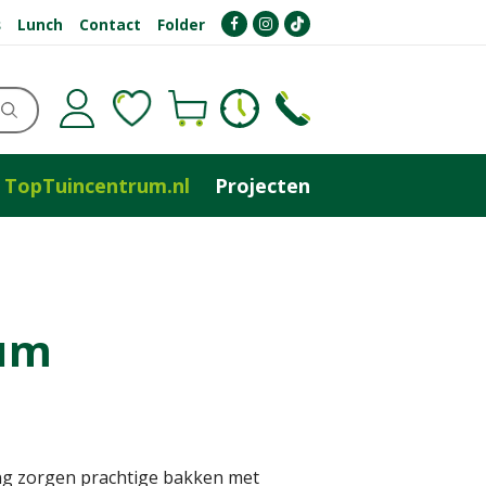
s
Lunch
Contact
Folder
TopTuincentrum.nl
Projecten
eum
ng zorgen prachtige bakken met