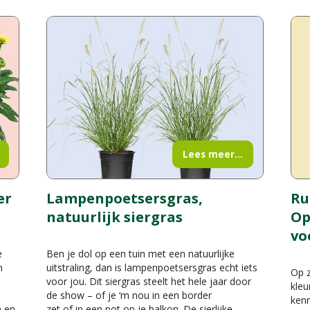
Lees meer...
er
Lampenpoetsersgras,
Ru
natuurlijk siergras
Op
vo
e
Ben je dol op een tuin met een natuurlijke
n
uitstraling, dan is lampenpoetsersgras echt iets
Op z
voor jou. Dit siergras steelt het hele jaar door
kleu
de show – of je ‘m nou in een border
kenn
n en
zet of in een pot op je balkon. De sierlijke