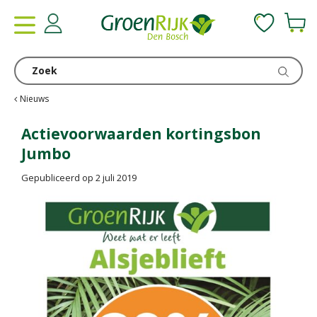
G
a
n
a
a
r
c
Nieuws
o
n
Actievoorwaarden kortingsbon
t
Jumbo
e
n
Gepubliceerd op
2 juli 2019
t