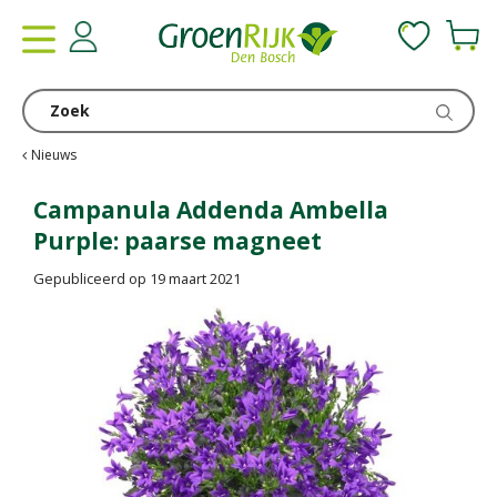
G
a
n
a
a
r
c
Nieuws
o
n
Campanula Addenda Ambella
t
Purple: paarse magneet
e
n
Gepubliceerd op
19 maart 2021
t