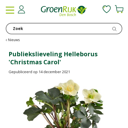
G
a
n
a
a
r
c
Nieuws
o
n
Publiekslieveling Helleborus
t
'Christmas Carol'
e
n
Gepubliceerd op
14 december 2021
t