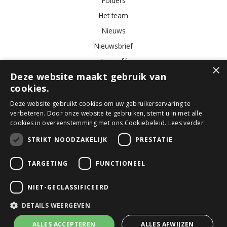
Folders
Het team
Nieuws
Nieuwsbrief
Tuincafé
×
Deze website maakt gebruik van
Vacatures
cookies.
Algemene voorwaarden
Deze website gebruikt cookies om uw gebruikerservaring te
verbeteren. Door onze website te gebruiken, stemt u in met alle
Tuincentrum
Bloemist
Kamerplanten
Kunstbloemen
Buitenplanten
cookies in overeenstemming met ons Cookiebeleid.
Lees verder
Tuinmeubelen
STRIKT NOODZAKELIJK
PRESTATIE
TARGETING
FUNCTIONEEL
© GroenRijk Den Bosch
Green Solutions
NIET-GECLASSIFICEERD
Tuincentrum Overzicht
Privacy Policy
DETAILS WEERGEVEN
Algemene voorwaarden
ALLES ACCEPTEREN
ALLES AFWIJZEN