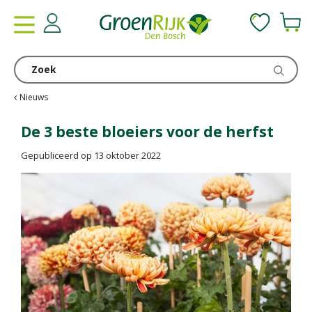
G
a
n
a
a
r
c
Nieuws
o
n
De 3 beste bloeiers voor de herfst
t
Gepubliceerd op
13 oktober 2022
e
n
t