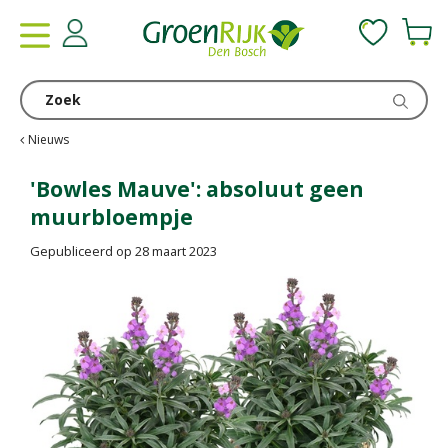
G
a
n
a
a
r
c
Nieuws
o
n
'Bowles Mauve': absoluut geen
t
muurbloempje
e
n
Gepubliceerd op
28 maart 2023
t