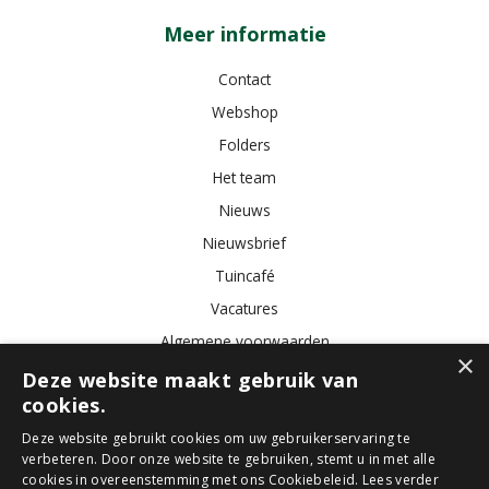
Meer informatie
Contact
Webshop
Folders
Het team
Nieuws
Nieuwsbrief
Tuincafé
Vacatures
Algemene voorwaarden
×
Deze website maakt gebruik van
cookies.
Tuincentrum
Bloemist
Kamerplanten
Kunstbloemen
Buitenplanten
Tuinmeubelen
Deze website gebruikt cookies om uw gebruikerservaring te
verbeteren. Door onze website te gebruiken, stemt u in met alle
cookies in overeenstemming met ons Cookiebeleid.
Lees verder