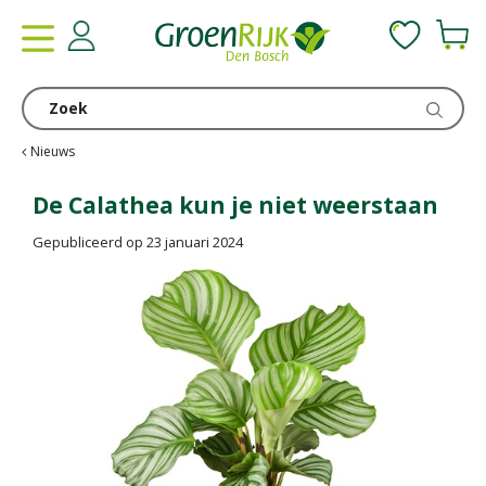
G
a
n
a
a
r
c
Nieuws
o
n
De Calathea kun je niet weerstaan
t
Gepubliceerd op
23 januari 2024
e
n
t