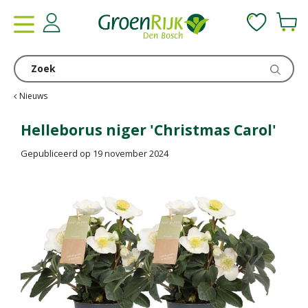
G
a
n
a
a
r
c
Nieuws
o
n
Helleborus niger 'Christmas Carol'
t
Gepubliceerd op
19 november 2024
e
n
t