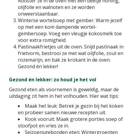
Rooster ze in de oven met een beetje honing,
olijfolie en walnoten en ze worden
onweerstaanbaar.
Winterse wortelsoep met gember. Warm jezelf
op met een kom dampende wortel-
gembersoep. Voeg een vleugje kokosmelk toe
voor extra romigheid.
Pastinaakfrietjes uit de oven. Snijd pastinaak in
frietvorm, bestrooi ze met wat olijfolie, zout en
rozemarijn, en bak ze krokant in de oven.
Gezond én lekker!
Gezond én lekker: zo houd je het vol
Gezond eten als voornemen is geweldig, maar de
uitdaging zit hem in het volhouden. Hier wat tips:
Maak het leuk: Betrek je gezin bij het koken
en probeer samen nieuwe recepten uit.
Kook vooruit: Maak grotere porties soep of
stoofpot en vries ze in.
Seizoensgebonden eten: Wintergroenten