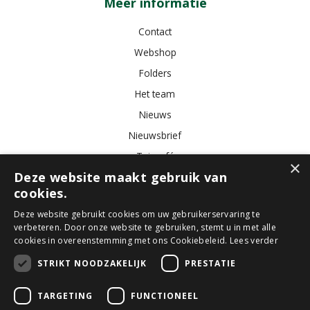
Meer informatie
Contact
Webshop
Folders
Het team
Nieuws
Nieuwsbrief
Tuincafé
×
Deze website maakt gebruik van
Vacatures
cookies.
Algemene voorwaarden
Deze website gebruikt cookies om uw gebruikerservaring te
verbeteren. Door onze website te gebruiken, stemt u in met alle
Tuincentrum
Bloemist
Kamerplanten
Kunstbloemen
Buitenplanten
cookies in overeenstemming met ons Cookiebeleid.
Lees verder
Tuinmeubelen
STRIKT NOODZAKELIJK
PRESTATIE
TARGETING
FUNCTIONEEL
© GroenRijk Den Bosch