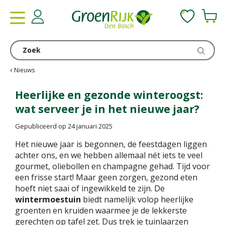
G
a
n
a
a
r
c
Nieuws
o
n
Heerlijke en gezonde winteroogst:
t
wat serveer je in het nieuwe jaar?
e
n
Gepubliceerd op
24 januari 2025
t
Het nieuwe jaar is begonnen, de feestdagen liggen
achter ons, en we hebben allemaal nét iets te veel
gourmet, oliebollen en champagne gehad. Tijd voor
een frisse start! Maar geen zorgen, gezond eten
hoeft niet saai of ingewikkeld te zijn. De
wintermoestuin
biedt namelijk volop heerlijke
groenten en kruiden waarmee je de lekkerste
gerechten op tafel zet. Dus trek je tuinlaarzen