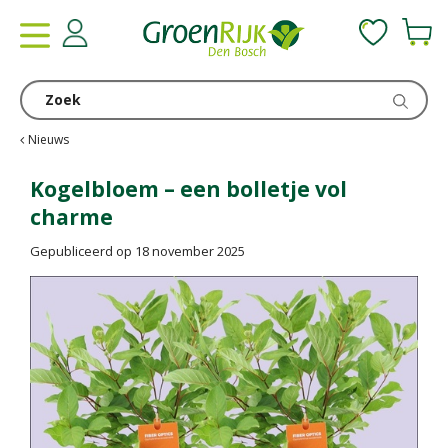
G
a
n
a
a
r
c
Nieuws
o
n
Kogelbloem – een bolletje vol
t
charme
e
n
Gepubliceerd op
18 november 2025
t