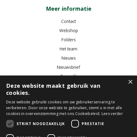
Meer informatie
Contact
Webshop
Folders
Het team
Nieuws
Nieuwsbrief
Tuincafé
×
Deze website maakt gebruik van
Vacatures
cookies.
Algemene voorwaarden
Deze website gebruikt cookies om uw gebruikerservaring te
verbeteren. Door onze website te gebruiken, stemt u in met alle
Tuincentrum
Bloemist
Kamerplanten
Kunstbloemen
Buitenplanten
cookies in overeenstemming met ons Cookiebeleid.
Lees verder
Tuinmeubelen
STRIKT NOODZAKELIJK
PRESTATIE