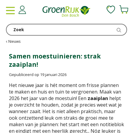
G
a
n
a
a
r
c
Nieuws
o
n
Samen moestuinieren: strak
t
zaaiplan!
e
n
Gepubliceerd op
19 januari 2026
t
Het nieuwe jaar is hét moment om frisse plannen
te maken en huis en tuin te vergroenen. Maak van
2026 het jaar van de moestuin! Een
zaaiplan
helpt
je overzicht te houden, zodat je precies weet wat je
wanneer zaait. Het is niet alleen praktisch, maar
ook ontzettend leuk om straks de groei mee te
maken van je plannen: het start met een notitieblok
en eindigt met een heerlijk gerecht... Nóg leuker is