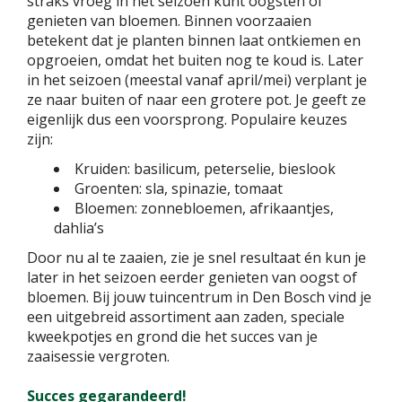
straks vroeg in het seizoen kunt oogsten of
genieten van bloemen. Binnen voorzaaien
betekent dat je planten binnen laat ontkiemen en
opgroeien, omdat het buiten nog te koud is. Later
in het seizoen (meestal vanaf april/mei) verplant je
ze naar buiten of naar een grotere pot. Je geeft ze
eigenlijk dus een voorsprong. Populaire keuzes
zijn:
Kruiden: basilicum, peterselie, bieslook
Groenten: sla, spinazie, tomaat
Bloemen: zonnebloemen, afrikaantjes,
dahlia’s
Door nu al te zaaien, zie je snel resultaat én kun je
later in het seizoen eerder genieten van oogst of
bloemen. Bij jouw tuincentrum in Den Bosch vind je
een uitgebreid assortiment aan zaden, speciale
kweekpotjes en grond die het succes van je
zaaisessie vergroten.
Succes gegarandeerd!