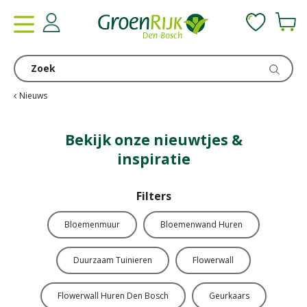
G
a
n
a
a
r
c
Nieuws
o
n
Bekijk onze nieuwtjes &
t
inspiratie
e
n
t
Filters
Bloemenmuur
Bloemenwand Huren
Duurzaam Tuinieren
Flowerwall
Flowerwall Huren Den Bosch
Geurkaars