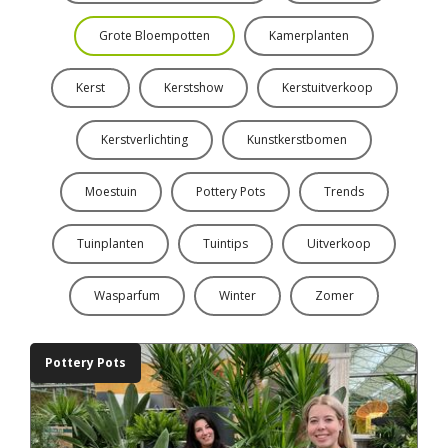
Grote Bloempotten
Kamerplanten
Kerst
Kerstshow
Kerstuitverkoop
Kerstverlichting
Kunstkerstbomen
Moestuin
Pottery Pots
Trends
Tuinplanten
Tuintips
Uitverkoop
Wasparfum
Winter
Zomer
Pottery Pots