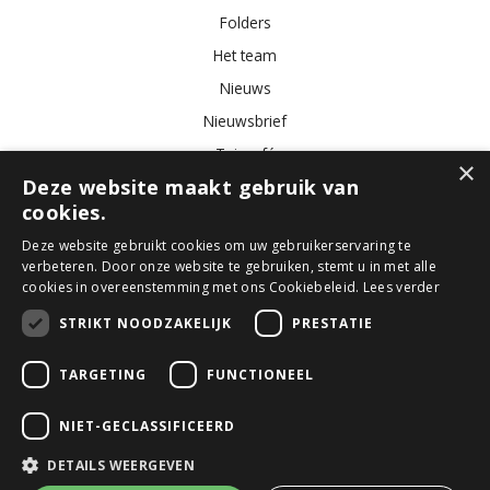
Folders
Het team
Nieuws
Nieuwsbrief
Tuincafé
×
Deze website maakt gebruik van
Vacatures
cookies.
Algemene voorwaarden
Deze website gebruikt cookies om uw gebruikerservaring te
verbeteren. Door onze website te gebruiken, stemt u in met alle
Tuincentrum
Bloemist
Kamerplanten
Kunstbloemen
Buitenplanten
cookies in overeenstemming met ons Cookiebeleid.
Lees verder
Tuinmeubelen
STRIKT NOODZAKELIJK
PRESTATIE
TARGETING
FUNCTIONEEL
© GroenRijk Den Bosch
Green Solutions
NIET-GECLASSIFICEERD
Tuincentrum Overzicht
Privacy Policy
DETAILS WEERGEVEN
Algemene voorwaarden