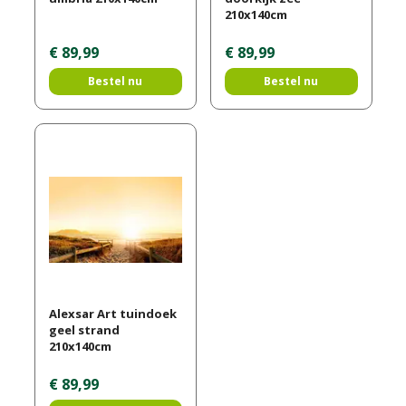
210x140cm
€
89
,
99
€
89
,
99
Bestel nu
Bestel nu
Alexsar Art tuindoek
geel strand
210x140cm
€
89
,
99