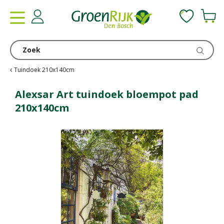
G
a
n
a
a
r
c
Tuindoek 210x140cm
o
n
Alexsar Art tuindoek bloempot pad
t
210x140cm
e
n
t