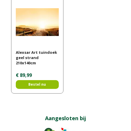
Alexsar Art tuindoek
geel strand
210x140cm
€
89
,
99
Bestel nu
Aangesloten bij