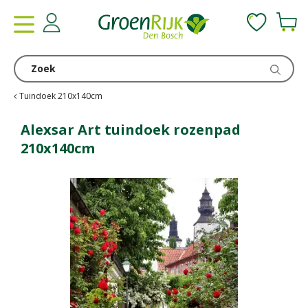
G
a
n
a
a
r
c
Tuindoek 210x140cm
o
n
Alexsar Art tuindoek rozenpad
t
210x140cm
e
n
t