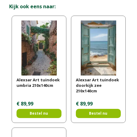
Kijk ook eens naar:
Alexsar Art tuindoek
Alexsar Art tuindoek
umbria 210x140cm
doorkijk zee
210x140cm
€
89
,
99
€
89
,
99
Bestel nu
Bestel nu