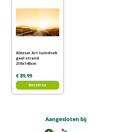
Alexsar Art tuindoek
geel strand
210x140cm
€
89
,
99
Bestel nu
Aangesloten bij