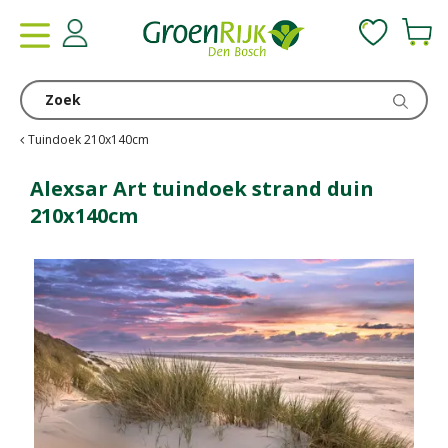
G
a
n
a
a
r
c
Tuindoek 210x140cm
o
n
Alexsar Art tuindoek strand duin
t
210x140cm
e
n
t