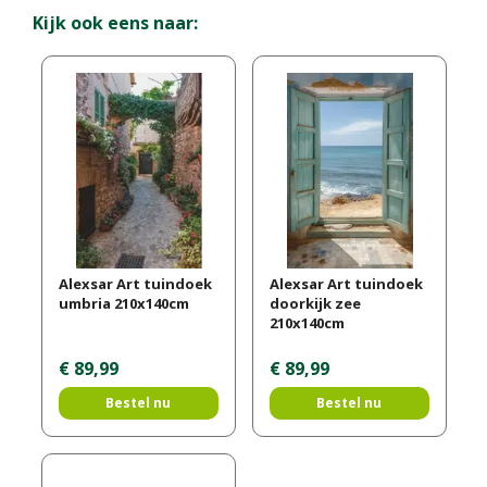
Kijk ook eens naar:
Alexsar Art tuindoek
Alexsar Art tuindoek
umbria 210x140cm
doorkijk zee
210x140cm
€
89
,
99
€
89
,
99
Bestel nu
Bestel nu