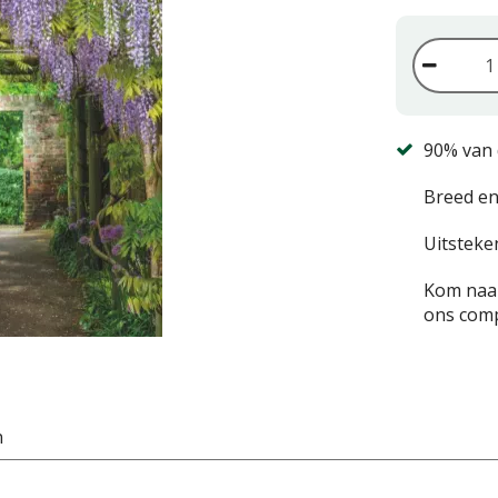
90% van 
Breed en
Uitsteke
Kom naar
ons comp
n