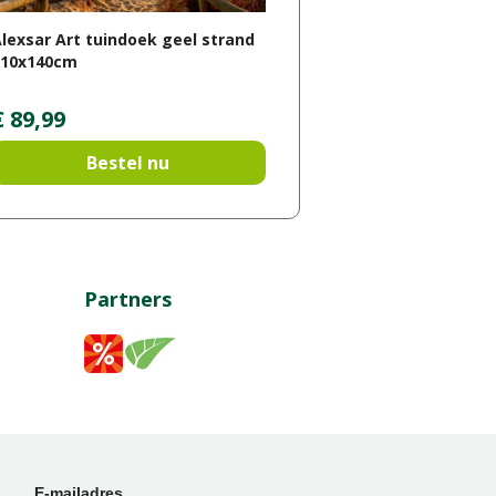
lexsar Art tuindoek geel strand
210x140cm
€
89
,
99
Bestel nu
Partners
E-mailadres