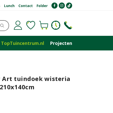
s
Lunch
Contact
Folder
TopTuincentrum.nl
Projecten
 Art tuindoek wisteria
 210x140cm