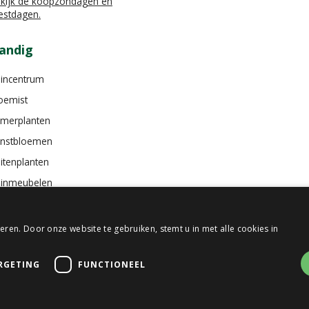
kijk de koopzondagen en
estdagen.
andig
incentrum
oemist
merplanten
nstbloemen
itenplanten
inmeubelen
ren. Door onze website te gebruiken, stemt u in met alle cookies in
RGETING
FUNCTIONEEL