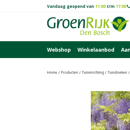
Ga
Vandaag geopend van
11:00
t/m
17:00
naar
content
Webshop
Winkelaanbod
Aan
Home
Producten
Tuininrichting
Tuindoeken