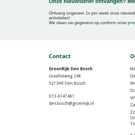
Onze nieuwsbrief ontvangen? Mel
Ontvang ongeveer 1x per week onze nieuwsbr
activiteiten!
We slaan uw gegevens op conform onze
priv
Contact
O
GroenRijk Den Bosch
M
Graafseweg 248
Di
5213AR Den Bosch
W
Do
073-6147461
Vr
den.bosch@groenrijk.nl
Za
Z
On
To