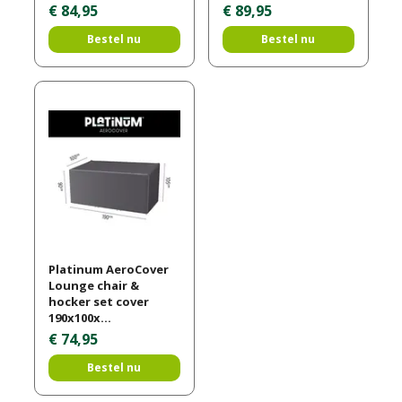
€
84
,
95
€
89
,
95
Bestel nu
Bestel nu
Platinum AeroCover
Lounge chair &
hocker set cover
190x100x…
€
74
,
95
Bestel nu