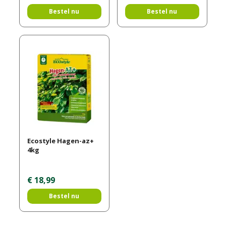
Bestel nu
Bestel nu
Ecostyle Hagen-az+
4kg
€
18
,
99
Bestel nu