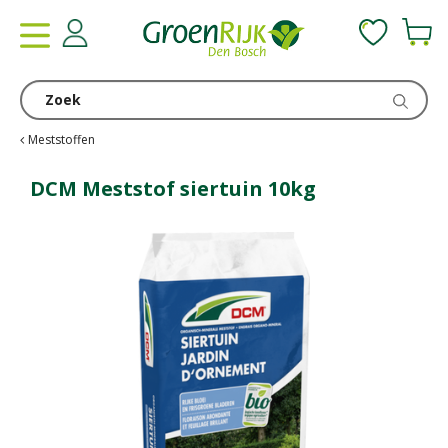
G
a
n
a
a
r
c
Meststoffen
o
n
DCM Meststof siertuin 10kg
t
e
n
t