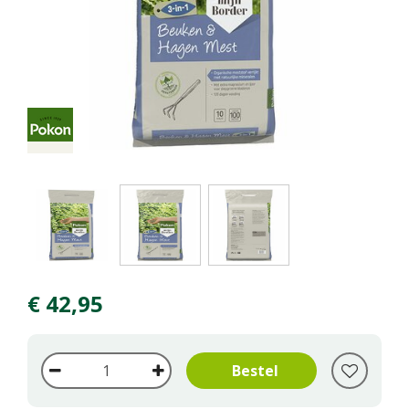
€
42
,
95