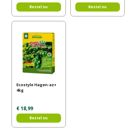
Bestel nu
Bestel nu
Ecostyle Hagen-az+
4kg
€
18
,
99
Bestel nu