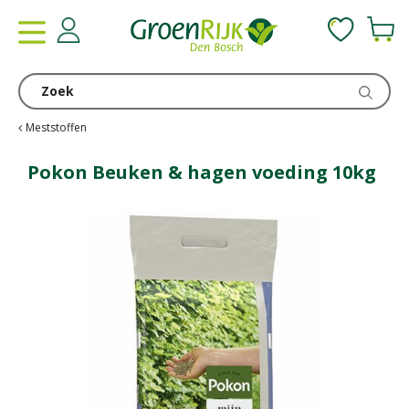
G
a
n
a
a
r
c
Meststoffen
o
n
Pokon Beuken & hagen voeding 10kg
t
e
n
t