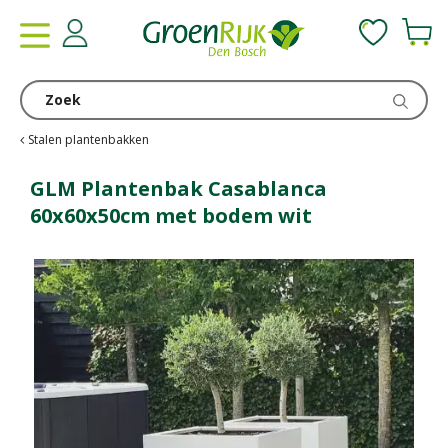
G
a
n
a
a
r
c
Stalen plantenbakken
o
n
GLM Plantenbak Casablanca
t
60x60x50cm met bodem wit
e
n
t