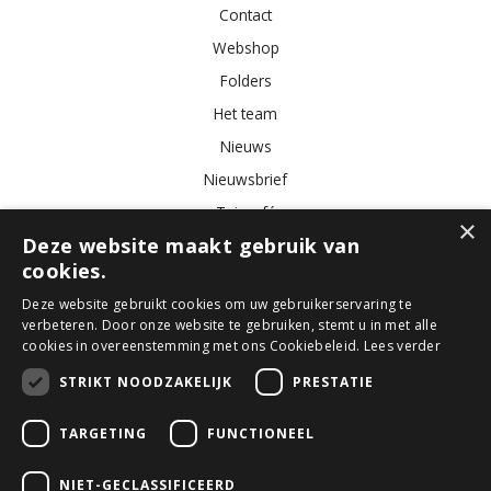
Contact
Webshop
Folders
Het team
Nieuws
Nieuwsbrief
Tuincafé
×
Deze website maakt gebruik van
Vacatures
cookies.
Algemene voorwaarden
Deze website gebruikt cookies om uw gebruikerservaring te
verbeteren. Door onze website te gebruiken, stemt u in met alle
Tuincentrum
Bloemist
Kamerplanten
Kunstbloemen
Buitenplanten
cookies in overeenstemming met ons Cookiebeleid.
Lees verder
Tuinmeubelen
STRIKT NOODZAKELIJK
PRESTATIE
TARGETING
FUNCTIONEEL
© GroenRijk Den Bosch
Green Solutions
NIET-GECLASSIFICEERD