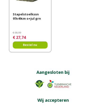
Stapelstoelkssn
97x49cm o+jul grn
€
36
,
99
€
27
,
74
Bestel nu
Aangesloten bij
Wij accepteren