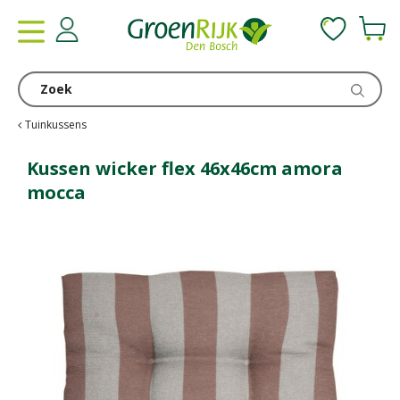
G
a
n
a
a
r
c
Tuinkussens
o
n
Kussen wicker flex 46x46cm amora
t
mocca
e
n
t