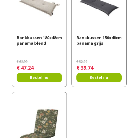
Bankkussen 180x48cm
Bankkussen 150x48cm
panama blend
panama grijs
€
62
,
99
€
52
,
99
€
47
,
24
€
39
,
74
Bestel nu
Bestel nu