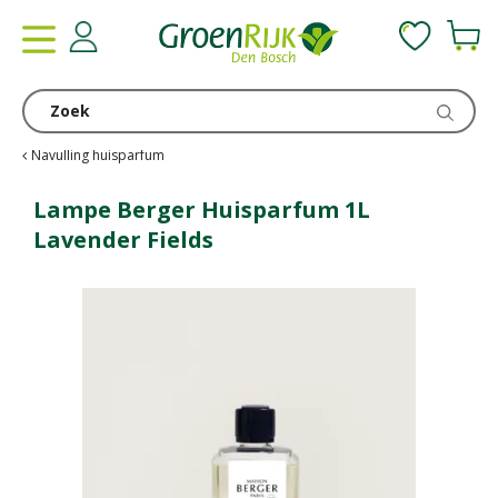
G
a
n
a
a
r
c
Navulling huisparfum
o
n
Lampe Berger Huisparfum 1L
t
Lavender Fields
e
n
t