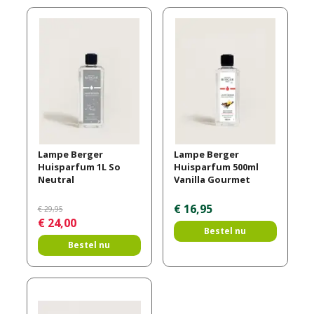
Lampe Berger
Lampe Berger
Huisparfum 1L So
Huisparfum 500ml
Neutral
Vanilla Gourmet
€
16
,
95
€
29
,
95
€
24
,
00
Bestel nu
Bestel nu