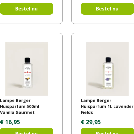
Bestel nu
Bestel nu
Lampe Berger
Lampe Berger
Huisparfum 500ml
Huisparfum 1L Lavender
Vanilla Gourmet
Fields
€
16
,
95
€
29
,
95
Bestel nu
Bestel nu