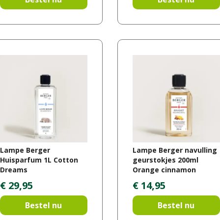
Lampe Berger
Lampe Berger navulling
Huisparfum 1L Cotton
geurstokjes 200ml
Dreams
Orange cinnamon
€
29
,
95
€
14
,
95
Bestel nu
Bestel nu