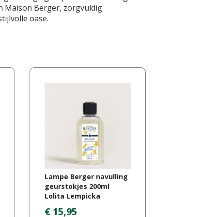
an Maison Berger, zorgvuldig
ijlvolle oase.
Lampe Berger navulling
geurstokjes 200ml
Lolita Lempicka
€
15
,
95