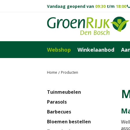
Ga
Vandaag geopend van
09:30
t/m
18:00
naar
content
Webshop
Winkelaanbod
Aan
Home
Producten
M
Tuinmeubelen
Parasols
Ma
Barbecues
Bloemen bestellen
Welk
ass