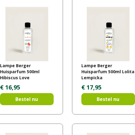
Lampe Berger
Lampe Berger
Huisparfum 500ml
Huisparfum 500ml Lolita
Hibiscus Love
Lempicka
€
16
,
95
€
17
,
95
Bestel nu
Bestel nu