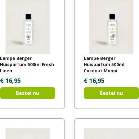
Lampe Berger
Lampe Berger
Huisparfum 500ml Fresh
Huisparfum 500ml
Linen
Coconut Monoi
€
16
,
95
€
16
,
95
Bestel nu
Bestel nu