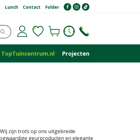
s
Lunch
Contact
Folder
TopTuincentrum.nl
Projecten
ij zijn trots op ons uitgebreide
hoogwaardige geurproducten en elegante