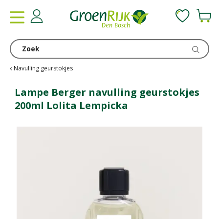
G
a
n
a
a
r
c
Navulling geurstokjes
o
n
Lampe Berger navulling geurstokjes
t
200ml Lolita Lempicka
e
n
t