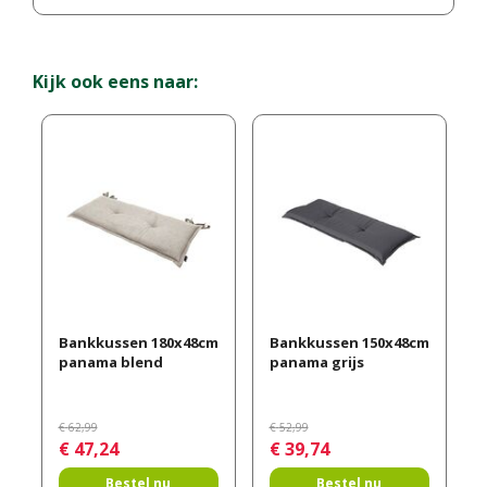
Kijk ook eens naar:
Bankkussen 180x48cm
Bankkussen 150x48cm
panama blend
panama grijs
€
62
,
99
€
52
,
99
€
47
,
24
€
39
,
74
Bestel nu
Bestel nu