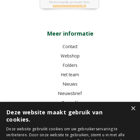
Meer informatie
Contact
Webshop
Folders
Het team
Nieuws
Nieuwsbrief
Tuincafé
×
Deze website maakt gebruik van
Vacatures
cookies.
Algemene voorwaarden
Deze website gebruikt cookies om uw gebruikerservaring te
verbeteren. Door onze website te gebruiken, stemt u in met alle
Tuincentrum
Bloemist
Kamerplanten
Kunstbloemen
Buitenplanten