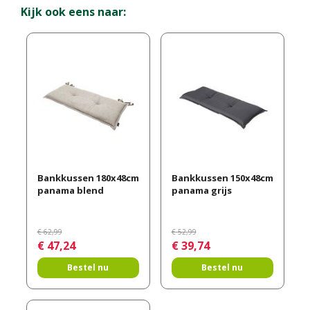
Kijk ook eens naar:
Bankkussen 180x48cm
Bankkussen 150x48cm
panama blend
panama grijs
€
62
,
99
€
52
,
99
€
47
,
24
€
39
,
74
Bestel nu
Bestel nu