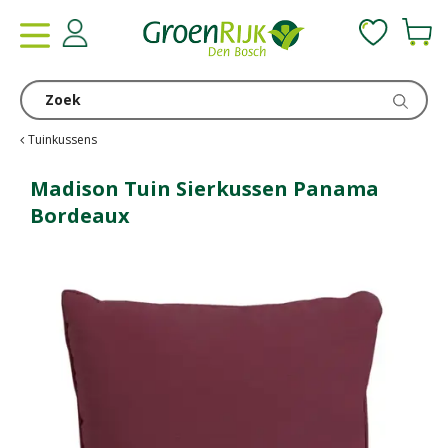
G
a
n
a
a
r
c
Tuinkussens
o
n
Madison Tuin Sierkussen Panama
t
Bordeaux
e
n
t