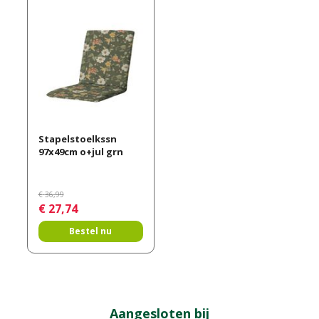
Stapelstoelkssn
97x49cm o+jul grn
€
36
,
99
€
27
,
74
Bestel nu
Aangesloten bij