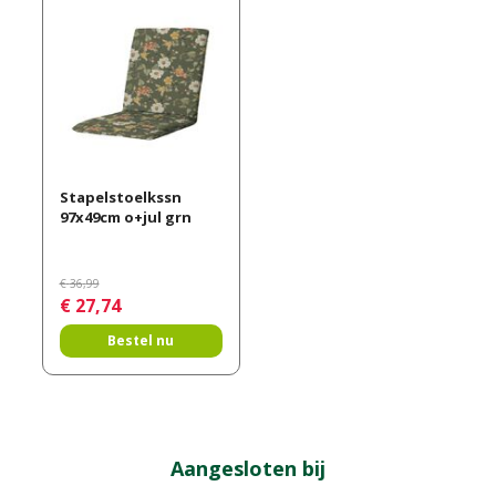
Stapelstoelkssn
97x49cm o+jul grn
€
36
,
99
€
27
,
74
Bestel nu
Aangesloten bij