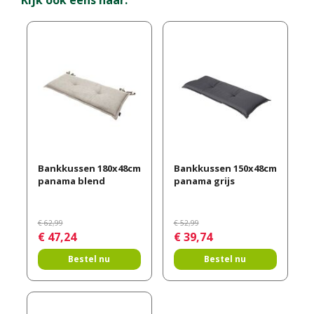
Kijk ook eens naar:
Bankkussen 180x48cm
Bankkussen 150x48cm
panama blend
panama grijs
€
62
,
99
€
52
,
99
€
47
,
24
€
39
,
74
Bestel nu
Bestel nu