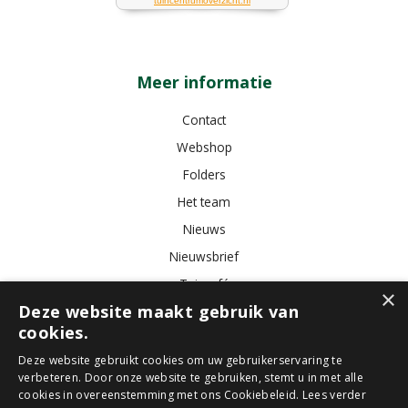
Meer informatie
Contact
Webshop
Folders
Het team
Nieuws
Nieuwsbrief
Tuincafé
×
Deze website maakt gebruik van
Vacatures
cookies.
Algemene voorwaarden
Deze website gebruikt cookies om uw gebruikerservaring te
verbeteren. Door onze website te gebruiken, stemt u in met alle
Tuincentrum
Bloemist
Kamerplanten
Kunstbloemen
Buitenplanten
cookies in overeenstemming met ons Cookiebeleid.
Lees verder
Tuinmeubelen