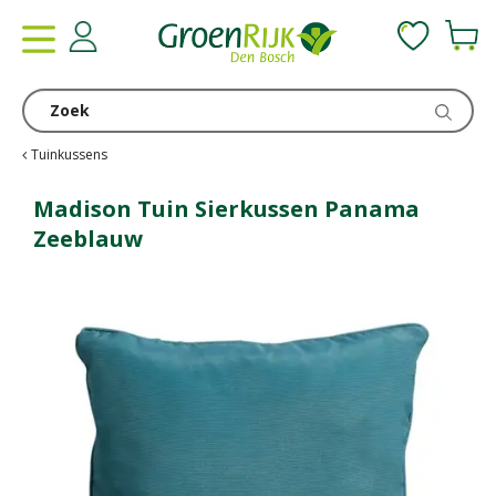
G
a
n
a
a
r
c
Tuinkussens
o
n
Madison Tuin Sierkussen Panama
t
Zeeblauw
e
n
t