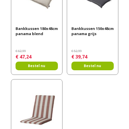
Bankkussen 180x48cm
Bankkussen 150x48cm
panama blend
panama grijs
€
62
,
99
€
52
,
99
€
47
,
24
€
39
,
74
Bestel nu
Bestel nu