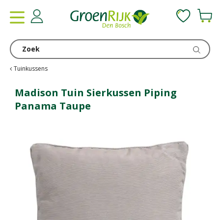
G
a
n
a
a
r
c
Tuinkussens
o
n
Madison Tuin Sierkussen Piping
t
Panama Taupe
e
n
t