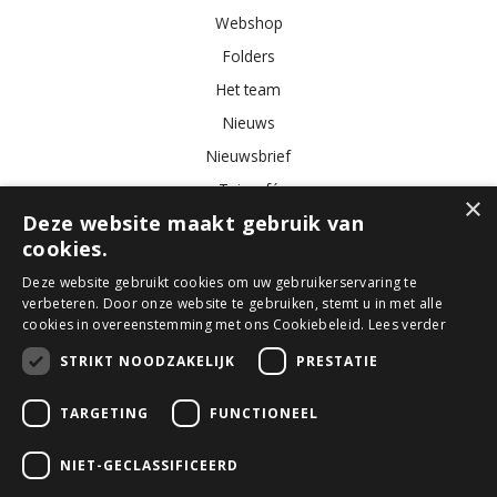
Webshop
Folders
Het team
Nieuws
Nieuwsbrief
Tuincafé
×
Deze website maakt gebruik van
Vacatures
cookies.
Algemene voorwaarden
Deze website gebruikt cookies om uw gebruikerservaring te
verbeteren. Door onze website te gebruiken, stemt u in met alle
Tuincentrum
Bloemist
Kamerplanten
Kunstbloemen
Buitenplanten
cookies in overeenstemming met ons Cookiebeleid.
Lees verder
Tuinmeubelen
STRIKT NOODZAKELIJK
PRESTATIE
TARGETING
FUNCTIONEEL
© GroenRijk Den Bosch
Green Solutions
NIET-GECLASSIFICEERD
Tuincentrum Overzicht