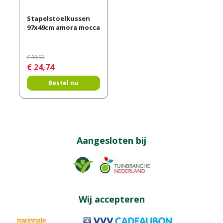
Stapelstoelkussen
97x49cm amora mocca
€
32
,
99
€
24
,
74
Bestel nu
Aangesloten bij
Wij accepteren