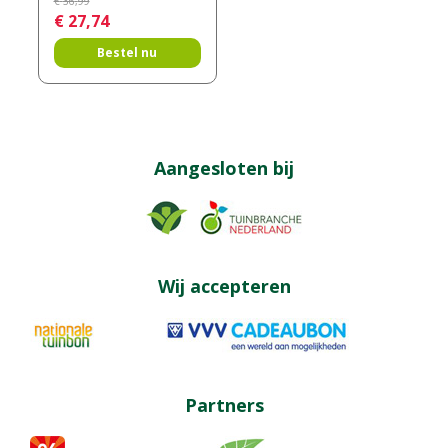
€
36
,
99
€
27
,
74
Bestel nu
Aangesloten bij
Wij accepteren
Partners