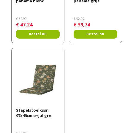
panama blend
panama grijs
€
62
,
99
€
52
,
99
€
47
,
24
€
39
,
74
Bestel nu
Bestel nu
Stapelstoelkssn
97x49cm o+jul grn