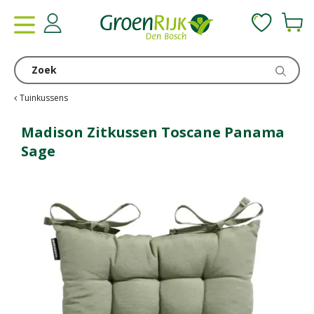
G
a
n
a
a
r
c
Tuinkussens
o
n
Madison Zitkussen Toscane Panama
t
Sage
e
n
t