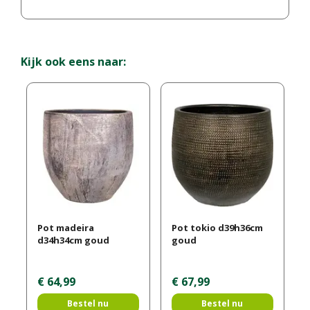
Kijk ook eens naar:
Pot madeira
Pot tokio d39h36cm
d34h34cm goud
goud
€
64
,
99
€
67
,
99
Bestel nu
Bestel nu