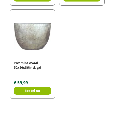
Pot mira ovaal
50x20x36 ind. gd
€
59
,
99
Bestel nu