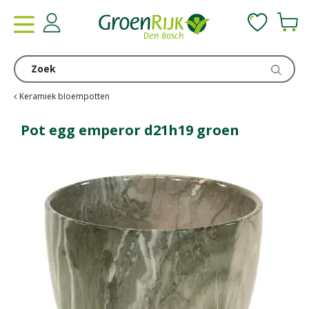
G
a
n
a
a
r
c
Keramiek bloempotten
o
n
Pot egg emperor d21h19 groen
t
e
n
t