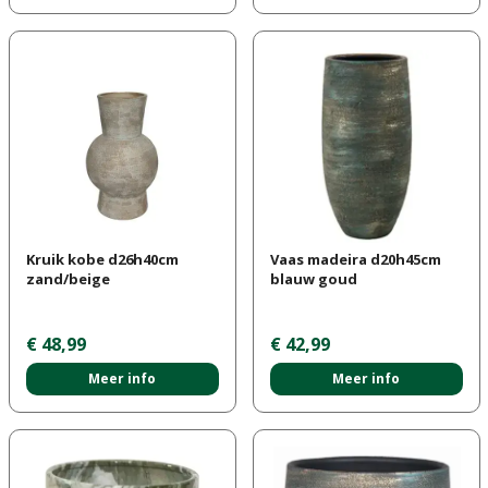
Kruik kobe d26h40cm
Vaas madeira d20h45cm
zand/beige
blauw goud
€
48
,
99
€
42
,
99
Meer info
Meer info