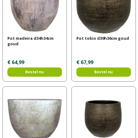
Pot madeira d34h34cm
Pot tokio d39h36cm goud
goud
€
64
,
99
€
67
,
99
Bestel nu
Bestel nu