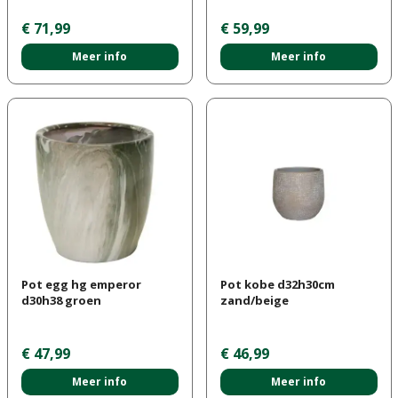
€
71
,
99
€
59
,
99
Meer info
Meer info
Pot egg hg emperor
Pot kobe d32h30cm
d30h38 groen
zand/beige
€
47
,
99
€
46
,
99
Meer info
Meer info