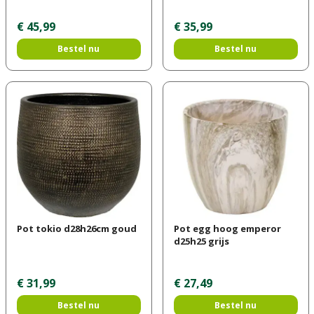
€
45
,
99
€
35
,
99
Bestel nu
Bestel nu
Pot tokio d28h26cm goud
Pot egg hoog emperor
d25h25 grijs
€
31
,
99
€
27
,
49
Bestel nu
Bestel nu