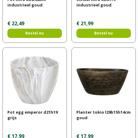
industrieel goud
industrieel goud
€
22
,
49
€
21
,
99
Bestel nu
Bestel nu
Pot egg emperor d21h19
Planter tokio l29b15h14cm
grijs
goud
€
17
,
99
€
17
,
99