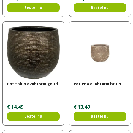
Bestel nu
Bestel nu
Pot tokio d20h18cm goud
Pot ena d16h14cm bruin
€
14
,
49
€
13
,
49
Bestel nu
Bestel nu