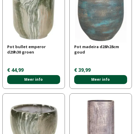
Pot bullet emperor
Pot madeira d28h28cm
d29h30 groen
goud
€
44
,
99
€
39
,
99
Meer info
Meer info