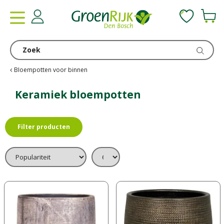
G
a
n
a
a
r
c
Bloempotten voor binnen
o
n
Keramiek bloempotten
t
e
n
Filter producten
t