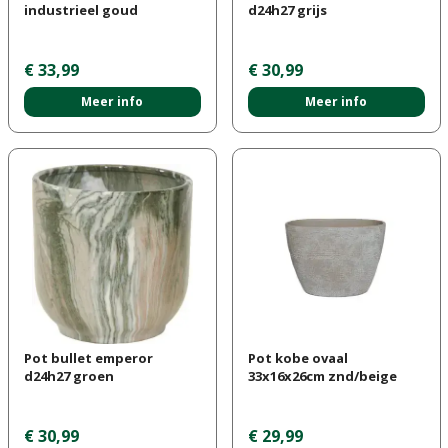
industrieel goud
d24h27 grijs
€
33
,
99
€
30
,
99
Meer info
Meer info
Pot bullet emperor
Pot kobe ovaal
d24h27 groen
33x16x26cm znd/beige
€
30
,
99
€
29
,
99