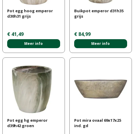
Pot egg hoog emperor
Buikpot emperor d31h35
d30h31 grijs
grijs
€
41
,
49
€
84
,
99
Meer info
Meer info
Pot egg hg emperor
Pot mira ovaal 69x17x25
d39h42 groen
ind. gd