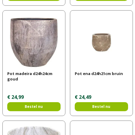
Pot madeira d24h24cm
Pot ena d24h21cm bruin
goud
€
24
,
99
€
24
,
49
Bestel nu
Bestel nu