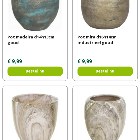
Pot madeira d14h13cm
Pot mira d16h14cm
goud
industrieel goud
€
9
,
99
€
9
,
99
Bestel nu
Bestel nu