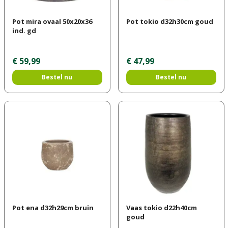
Pot mira ovaal 50x20x36
Pot tokio d32h30cm goud
ind. gd
€
59
,
99
€
47
,
99
Bestel nu
Bestel nu
Pot ena d32h29cm bruin
Vaas tokio d22h40cm
goud