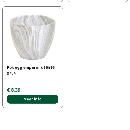
Pot egg emperor d16h16
grijs
€
8
,
39
Meer info