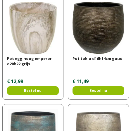
Pot egg hoog emperor
Pot tokio d16h14cm goud
d20h22 grijs
€
12
,
99
€
11
,
49
Bestel nu
Bestel nu