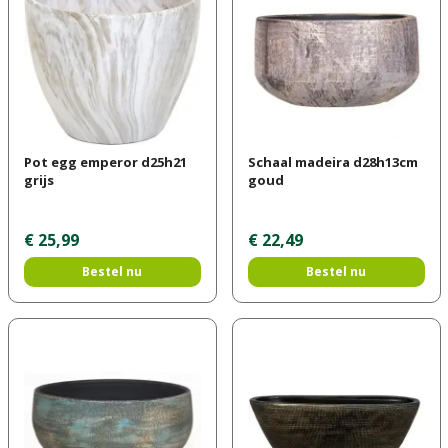
Pot egg emperor d25h21
Schaal madeira d28h13cm
grijs
goud
€
25
,
99
€
22
,
49
Bestel nu
Bestel nu