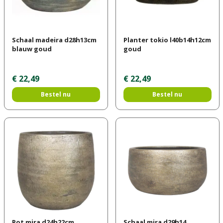
Schaal madeira d28h13cm
Planter tokio l40b14h12cm
blauw goud
goud
€
22
,
49
€
22
,
49
Bestel nu
Bestel nu
Pot mira d24h22cm
Schaal mira d29h14