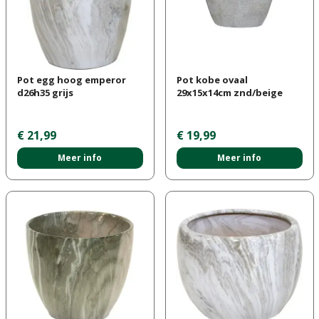
Pot egg hoog emperor
Pot kobe ovaal
d26h35 grijs
29x15x14cm znd/beige
€
21
,
99
€
19
,
99
Meer info
Meer info