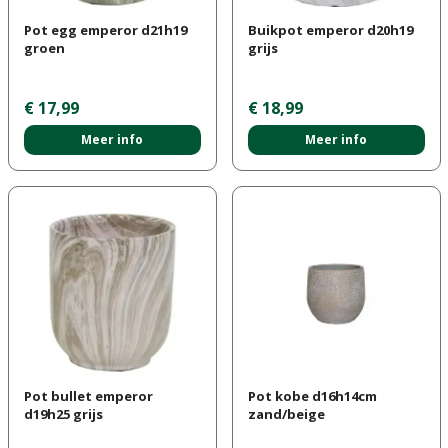
Pot egg emperor d21h19
Buikpot emperor d20h19
groen
grijs
€
17
,
99
€
18
,
99
Meer info
Meer info
Pot bullet emperor
Pot kobe d16h14cm
d19h25 grijs
zand/beige