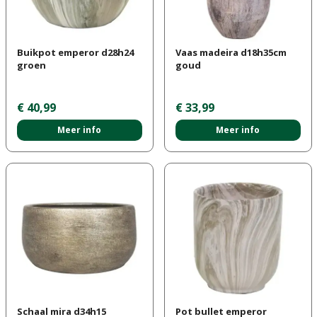
Buikpot emperor d28h24
Vaas madeira d18h35cm
groen
goud
€
40
,
99
€
33
,
99
Meer info
Meer info
Schaal mira d34h15
Pot bullet emperor