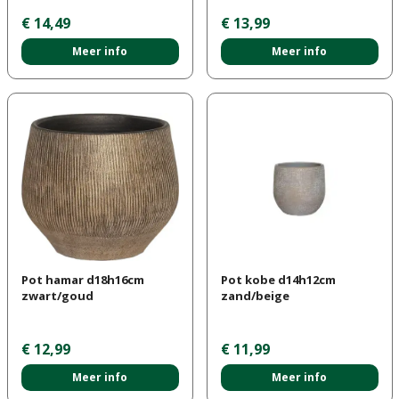
€
14
,
49
€
13
,
99
Meer info
Meer info
Pot hamar d18h16cm
Pot kobe d14h12cm
zwart/goud
zand/beige
€
12
,
99
€
11
,
99
Meer info
Meer info