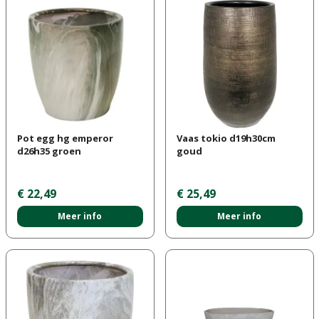
Pot egg hg emperor
Vaas tokio d19h30cm
d26h35 groen
goud
€
22
,
49
€
25
,
49
Meer info
Meer info