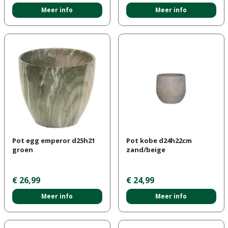
Meer info
Meer info
Pot egg emperor d25h21
Pot kobe d24h22cm
groen
zand/beige
€
26
,
99
€
24
,
99
Meer info
Meer info