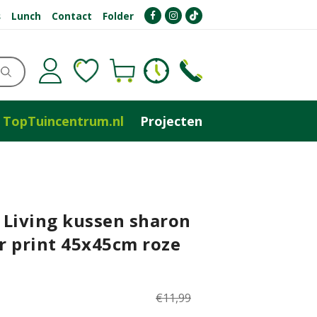
s
Lunch
Contact
Folder
TopTuincentrum.nl
Projecten
 Living kussen sharon
r print 45x45cm roze
€
11
,
99