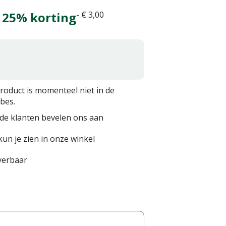
 25% korting
-
€
3
,
00
product is momenteel niet in de
bes.
de klanten bevelen ons aan
kun je zien in onze winkel
everbaar