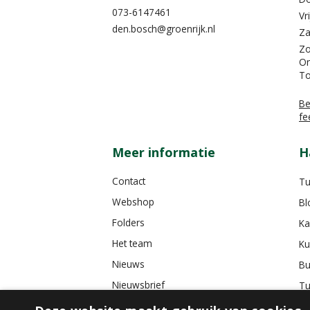
073-6147461
Vr
den.bosch@groenrijk.nl
Za
Z
On
To
Be
fe
Meer informatie
H
Contact
Tu
Webshop
Bl
Folders
Ka
Het team
Ku
Nieuws
Bu
Nieuwsbrief
Tu
Tuincafé