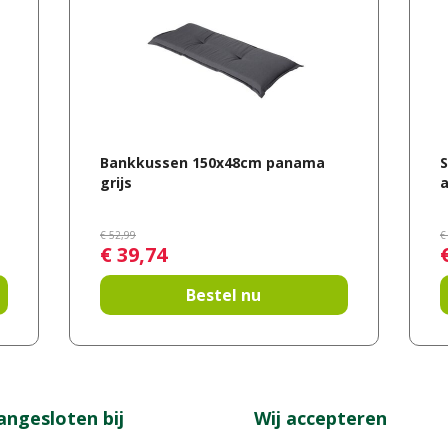
Bankkussen 150x48cm panama
grijs
€
52
,
99
€
€
39
,
74
Bestel nu
angesloten bij
Wij accepteren