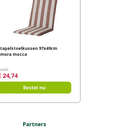
Stapelstoelkussen 97x49cm
amora mocca
32
,
99
€
24
,
74
Bestel nu
Partners