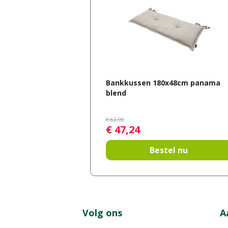
Bankkussen 180x48cm panama
blend
€
62
,
99
€
47
,
24
Bestel nu
Volg ons
A