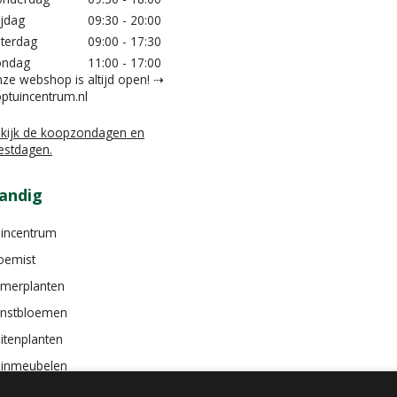
ijdag
09:30 - 20:00
terdag
09:00 - 17:30
ondag
11:00 - 17:00
ze webshop is altijd open! ⇢
ptuincentrum.nl
kijk de koopzondagen en
estdagen.
andig
incentrum
oemist
merplanten
nstbloemen
itenplanten
inmeubelen