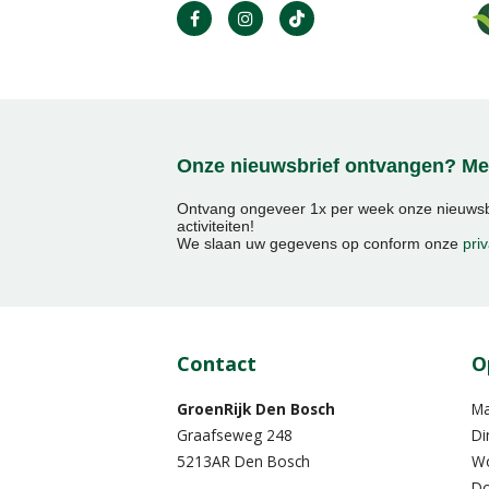
Onze nieuwsbrief ontvangen? Mel
Ontvang ongeveer 1x per week onze nieuwsbr
activiteiten!
We slaan uw gegevens op conform onze
priv
Contact
O
GroenRijk Den Bosch
M
Graafseweg 248
Di
5213AR Den Bosch
W
Do