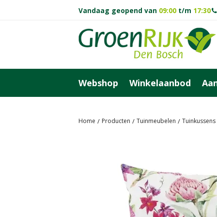
Ga
Vandaag geopend van
09:00
t/m
17:30
naar
content
Webshop
Winkelaanbod
Aan
Home
Producten
Tuinmeubelen
Tuinkussens