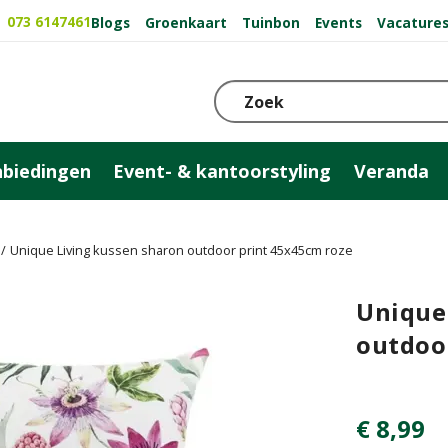
073 6147461
Blogs
Groenkaart
Tuinbon
Events
Vacature
biedingen
Event- & kantoorstyling
Veranda
Unique Living kussen sharon outdoor print 45x45cm roze
Unique
outdoo
€
8
,
99