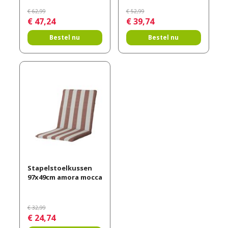
€
62
,
99
€
52
,
99
€
47
,
24
€
39
,
74
Bestel nu
Bestel nu
Stapelstoelkussen
97x49cm amora mocca
€
32
,
99
€
24
,
74