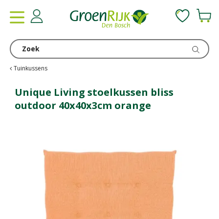
G
a
n
a
a
r
c
Tuinkussens
o
n
Unique Living stoelkussen bliss
t
outdoor 40x40x3cm orange
e
n
t