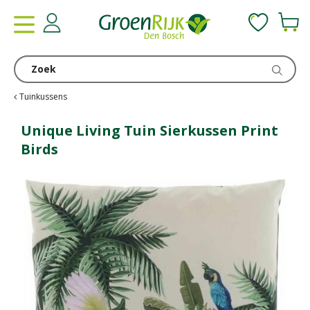
G
a
n
a
a
r
c
Tuinkussens
o
n
Unique Living Tuin Sierkussen Print
t
Birds
e
n
t