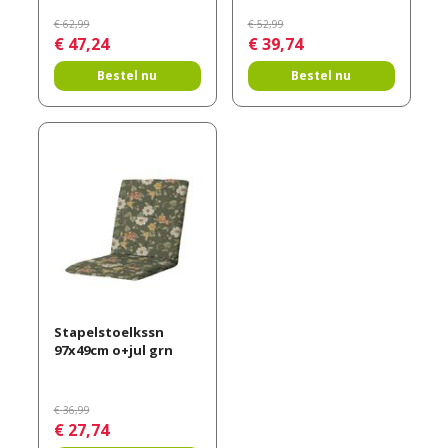
€
62
,
99
€
52
,
99
€
47
,
24
€
39
,
74
Bestel nu
Bestel nu
Stapelstoelkssn
97x49cm o+jul grn
€
36
,
99
€
27
,
74