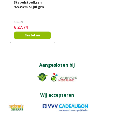
Stapelstoelkssn
97x49cm o+jul grn
€
36
,
99
€
27
,
74
Bestel nu
Aangesloten bij
Wij accepteren