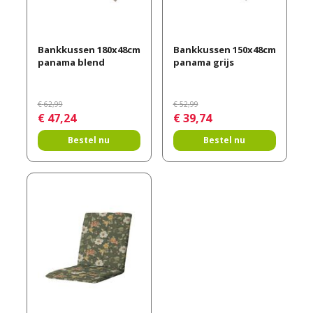
Bankkussen 180x48cm
Bankkussen 150x48cm
panama blend
panama grijs
€
62
,
99
€
52
,
99
€
47
,
24
€
39
,
74
Bestel nu
Bestel nu