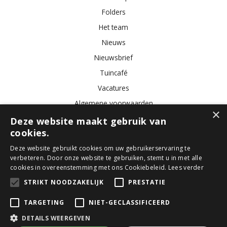
Folders
Het team
Nieuws
Nieuwsbrief
Tuincafé
Vacatures
Algemene voorwaarden
×
Deze website maakt gebruik van
cookies.
Tuincentrum
Bloemist
Kamerplanten
Kunstbloemen
Buitenplanten
Tuinmeubelen
Deze website gebruikt cookies om uw gebruikerservaring te
verbeteren. Door onze website te gebruiken, stemt u in met alle
cookies in overeenstemming met ons Cookiebeleid.
Lees verder
© GroenRijk Den Bosch
STRIKT NOODZAKELIJK
PRESTATIE
Green Solutions
TARGETING
NIET-GECLASSIFICEERD
Tuincentrum Overzicht
Privacy Policy
DETAILS WEERGEVEN