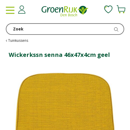
G
a
n
a
a
r
c
Tuinkussens
o
n
Wickerkssn senna 46x47x4cm geel
t
e
n
t