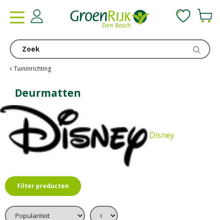
G
a
n
a
a
r
c
Tuininrichting
o
n
Deurmatten
t
e
n
t
Disney
Filter producten