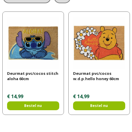
Deurmat pvc/cocos stitch
Deurmat pvc/cocos
aloha 60cm
w.d.p.hello honey 60cm
€
14
,
99
€
14
,
99
Bestel nu
Bestel nu