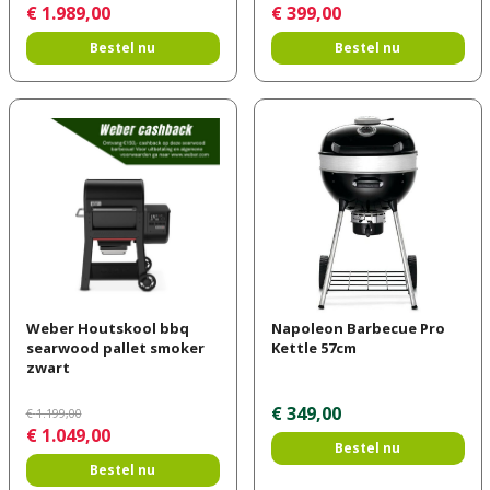
€
1.989
,
00
€
399
,
00
Bestel nu
Bestel nu
Weber Houtskool bbq
Napoleon Barbecue Pro
searwood pallet smoker
Kettle 57cm
zwart
€
349
,
00
€
1.199
,
00
€
1.049
,
00
Bestel nu
Bestel nu