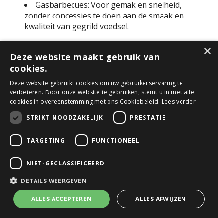
Gasbarbecues: Voor gemak en snelheid,
zonder concessies te doen aan de smaak en
kwaliteit van gegrild voedsel.
Topmerken voor Topprestaties
×
Deze website maakt gebruik van
Wij zijn trots op ons aanbod van topmerken die
cookies.
synoniem staan voor kwaliteit, innovatie en
Deze website gebruikt cookies om uw gebruikerservaring te
prestaties:
verbeteren. Door onze website te gebruiken, stemt u in met alle
Weber: Een pionier op het gebied van
cookies in overeenstemming met ons Cookiebeleid.
Lees verder
barbecues, bekend om zijn duurzaamheid,
STRIKT NOODZAKELIJK
PRESTATIE
veelzijdigheid en ongeëvenaarde smaak.
Napoleon: Toonaangevend in luxe en
TARGETING
FUNCTIONEEL
prestatie, met geavanceerde functies die elke
barbecue-ervaring naar een hoger niveau tillen.
NIET-GECLASSIFICEERD
The Bastard: Robuust, veelzijdig en gebouwd
om lang mee te gaan, perfect voor wie op zoek is
DETAILS WEERGEVEN
naar een echte kamado-ervaring.
ALLES ACCEPTEREN
ALLES AFWIJZEN
Maak je Barbecue-ervaring Compleet