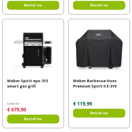
Bestel nu
Bestel nu
Weber Spirit epx-315
Weber Barbecue Hoes
smart gas grill
Premium Spirit II E-310
€
119
,
99
€
849
,
00
€
679
,
00
Bestel nu
Bestel nu