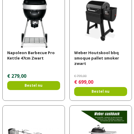
Napoleon Barbecue Pro
Weber Houtskool bbq
Kettle 47cm Zwart
smoque pallet smoker
zwart
€
279
,
00
€
799
,
00
€
699
,
00
Bestel nu
Bestel nu