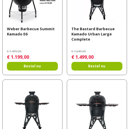
Weber Barbecue Summit
The Bastard Barbecue
Kamado E6
Kamado Urban Large
Complete
€
1.499
,
00
€
1.649
,
00
€
1.199
,
00
€
1.499
,
00
Bestel nu
Bestel nu