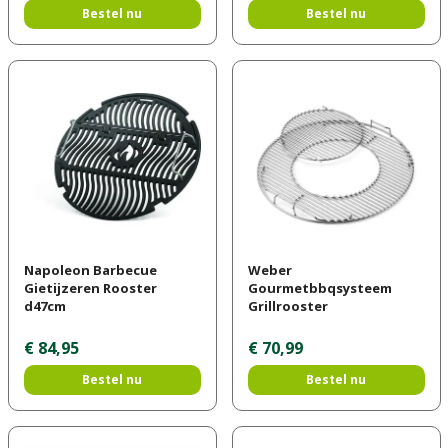
Bestel nu
Bestel nu
Napoleon Barbecue
Weber
Gietijzeren Rooster
Gourmetbbqsysteem
d47cm
Grillrooster
€
84
,
95
€
70
,
99
Bestel nu
Bestel nu