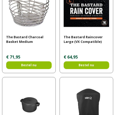
The Bastard Charcoal
The Bastard Raincover
Basket Medium
Large (VX Compatible)
€
71
,
95
€
64
,
95
Bestel nu
Bestel nu