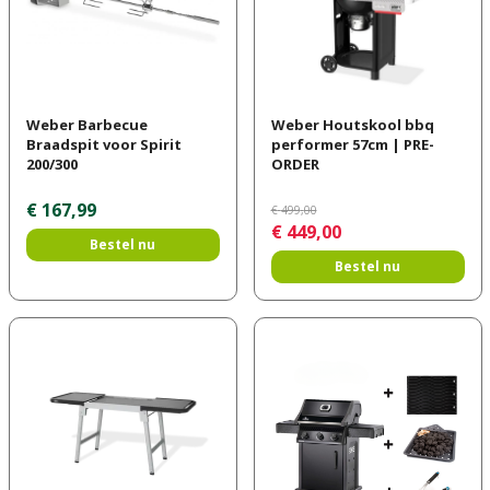
Weber Barbecue
Weber Houtskool bbq
Braadspit voor Spirit
performer 57cm | PRE-
200/300
ORDER
€
167
,
99
€
499
,
00
€
449
,
00
Bestel nu
Bestel nu