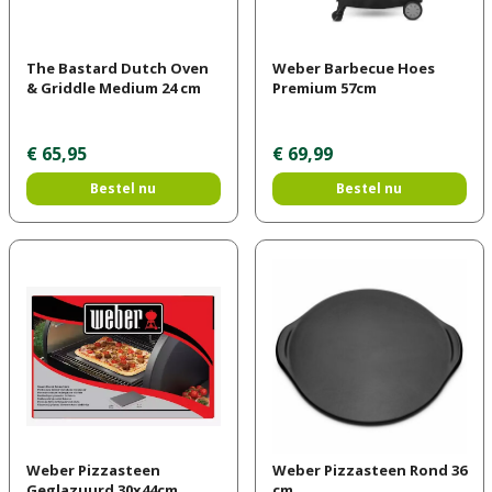
The Bastard Dutch Oven
Weber Barbecue Hoes
& Griddle Medium 24 cm
Premium 57cm
€
65
,
95
€
69
,
99
Bestel nu
Bestel nu
Weber Pizzasteen
Weber Pizzasteen Rond 36
Geglazuurd 30x44cm
cm