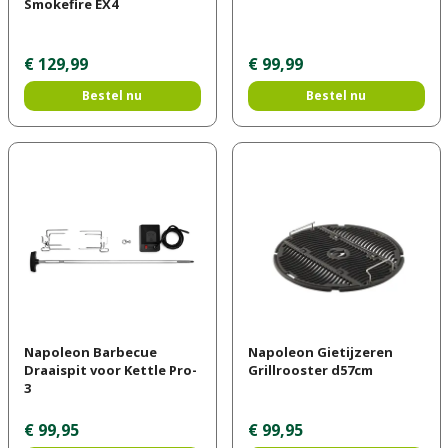
Smokefire EX4
€
129
,
99
€
99
,
99
Bestel nu
Bestel nu
Napoleon Barbecue
Napoleon Gietijzeren
Draaispit voor Kettle Pro-
Grillrooster d57cm
3
€
99
,
95
€
99
,
95