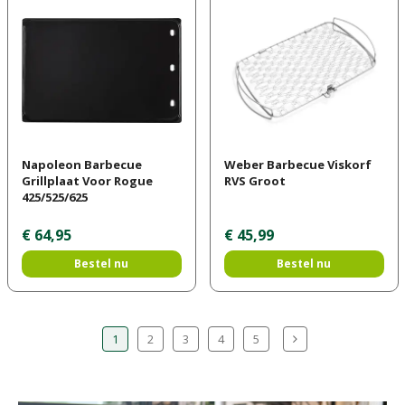
Napoleon Barbecue
Weber Barbecue Viskorf
Grillplaat Voor Rogue
RVS Groot
425/525/625
€
64
,
95
€
45
,
99
Bestel nu
Bestel nu
1
2
3
4
5