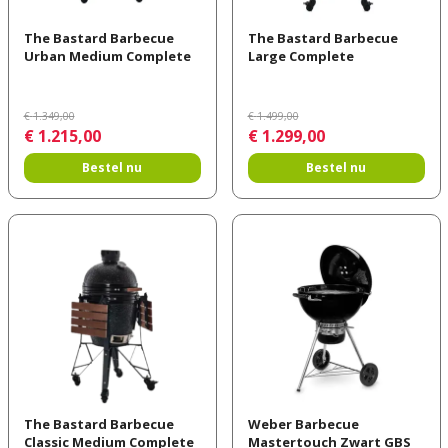
The Bastard Barbecue
The Bastard Barbecue
Urban Medium Complete
Large Complete
€
1.349
,
00
€
1.499
,
00
€
1.215
,
00
€
1.299
,
00
Bestel nu
Bestel nu
The Bastard Barbecue
Weber Barbecue
Classic Medium Complete
Mastertouch Zwart GBS