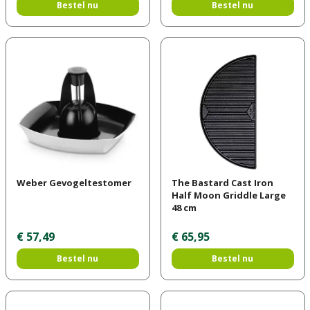
Bestel nu
Bestel nu
Weber Gevogeltestomer
The Bastard Cast Iron
Half Moon Griddle Large
48 cm
€
57
,
49
€
65
,
95
Bestel nu
Bestel nu