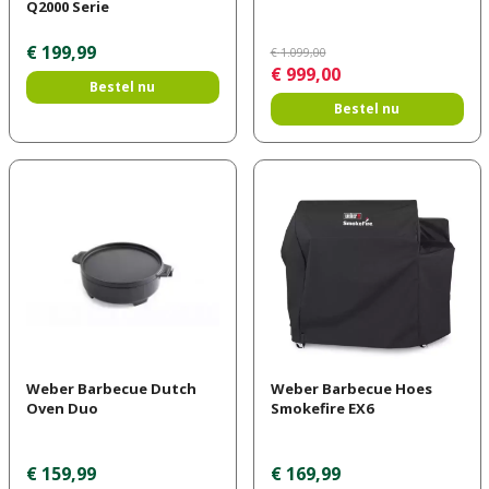
Q2000 Serie
€
199
,
99
€
1.099
,
00
€
999
,
00
Bestel nu
Bestel nu
Weber Barbecue Dutch
Weber Barbecue Hoes
Oven Duo
Smokefire EX6
€
159
,
99
€
169
,
99