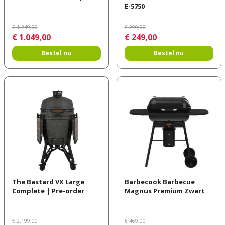
E-5750
€
1.249
,
00
€
299
,
00
€
1.049
,
00
€
249
,
00
Bestel nu
Bestel nu
The Bastard VX Large
Barbecook Barbecue
Complete | Pre-order
Magnus Premium Zwart
€
2.199
,
00
€
469
,
00