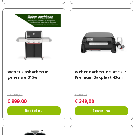
Weber Gasbarbecue
Weber Barbecue Slate GP
genesis e-315w
Premium Bakplaat 43cm
€
1.099
,
00
€
399
,
00
€
999
,
00
€
349
,
00
Bestel nu
Bestel nu