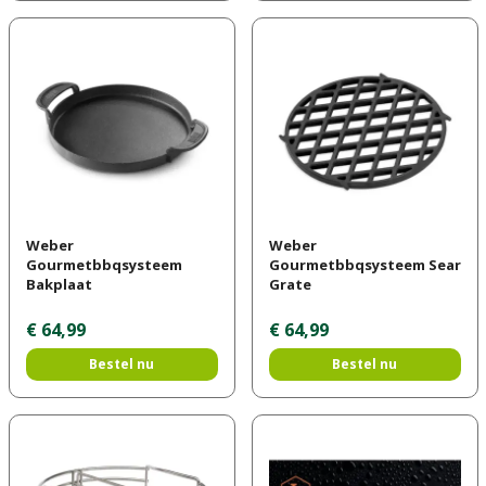
Weber
Weber
Gourmetbbqsysteem
Gourmetbbqsysteem Sear
Bakplaat
Grate
€
64
,
99
€
64
,
99
Bestel nu
Bestel nu