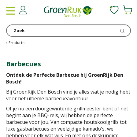
G
a
n
a
a
r
c
Producten
o
n
Barbecues
t
e
Ontdek de Perfecte Barbecue bij GroenRijk Den
n
Bosch!
t
Bij GroenRijk Den Bosch vind je alles wat je nodig hebt
voor het ultieme barbecueavontuur.
Of je nu een doorgewinterde grillmeester bent of net
begint aan je BBQ-reis, wij hebben de perfecte
barbecue voor jou. Van compacte houtskoolgrills tot
luxe gasbarbecues en veelzijdige kamado's, we
hebben voor elk wat wils. En met ons deskundige