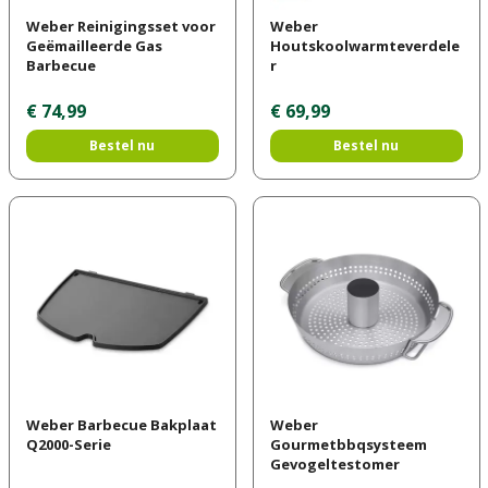
Weber Reinigingsset voor
Weber
Geëmailleerde Gas
Houtskoolwarmteverdele
Barbecue
r
€
74
,
99
€
69
,
99
Bestel nu
Bestel nu
Weber Barbecue Bakplaat
Weber
Q2000-Serie
Gourmetbbqsysteem
Gevogeltestomer