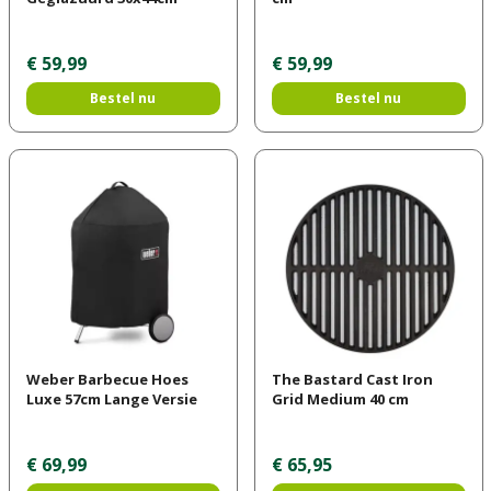
€
59
,
99
€
59
,
99
Bestel nu
Bestel nu
Weber Barbecue Hoes
The Bastard Cast Iron
Luxe 57cm Lange Versie
Grid Medium 40 cm
€
69
,
99
€
65
,
95