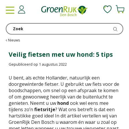
G
a
n
a
a
r
c
Nieuws
o
n
Veilig fietsen met uw hond: 5 tips
t
Gepubliceerd op
1 augustus 2022
e
n
U bent, als echte Hollander, natuurlijk een
t
doorgewinterde fietser. U gebruikt uw fiets voor de
boodschappen, om snel op een afspraak te komen
of om gewoonweg heerlijk van de buitenlucht te
genieten. Neemt u uw
hond
ook wel eens mee
tijdens zo’n
fietsritje
? Wat ons betreft is dat een
hartstikke goed idee! In dit artikel vertellen wij van
GroenRijk Den Bosch u waarom én waar u zoal op
moet letten wanneer u uw trouwe viervoeter naast