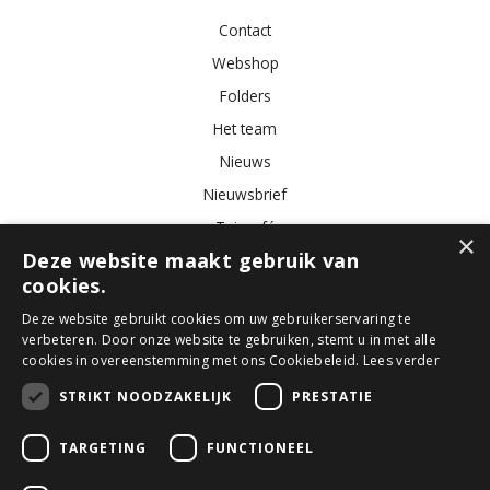
Contact
Webshop
Folders
Het team
Nieuws
Nieuwsbrief
Tuincafé
×
Deze website maakt gebruik van
Vacatures
cookies.
Algemene voorwaarden
Deze website gebruikt cookies om uw gebruikerservaring te
verbeteren. Door onze website te gebruiken, stemt u in met alle
Tuincentrum
Bloemist
Kamerplanten
Kunstbloemen
Buitenplanten
cookies in overeenstemming met ons Cookiebeleid.
Lees verder
Tuinmeubelen
STRIKT NOODZAKELIJK
PRESTATIE
TARGETING
FUNCTIONEEL
© GroenRijk Den Bosch
Green Solutions