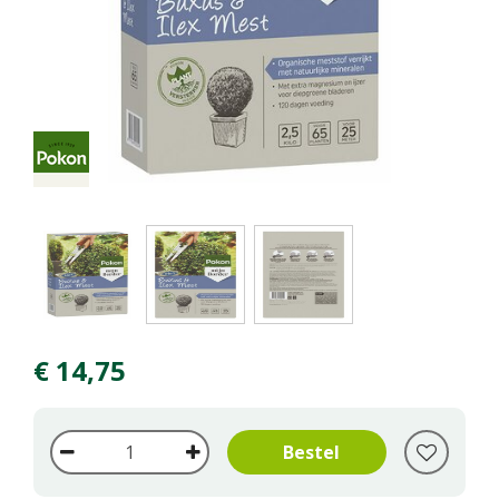
€
14
,
75