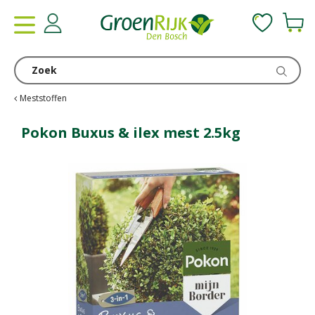
G
a
n
a
a
r
c
Meststoffen
o
n
Pokon Buxus & ilex mest 2.5kg
t
e
n
t