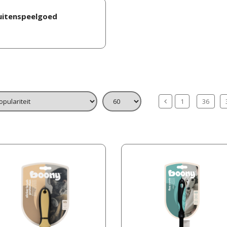
uitenspeelgoed
1
36