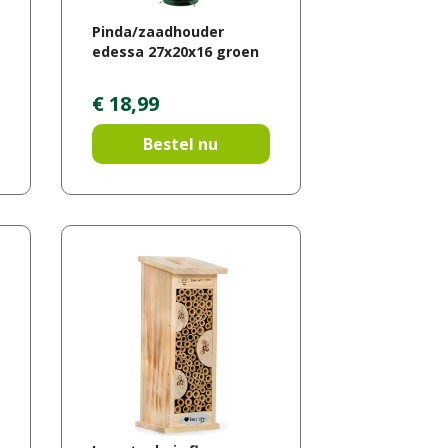
Pinda/zaadhouder
edessa 27x20x16 groen
€
18
,
99
Bestel nu