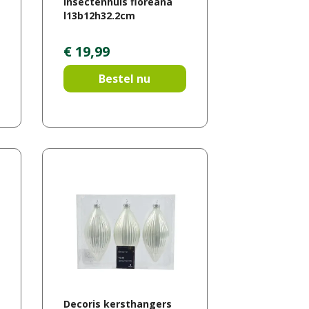
Insectenhuis floreana
l13b12h32.2cm
€
19
,
99
Bestel nu
Decoris kersthangers