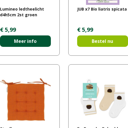
Lumineo ledtheelicht
JUB x7 Bio liatris spicata
d4h5cm 2st groen
€
5
,
99
€
5
,
99
Meer info
Bestel nu