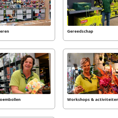
ieren
Gereedschap
loembollen
Workshops & activiteite