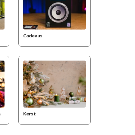
Cadeaus
n
Kerst