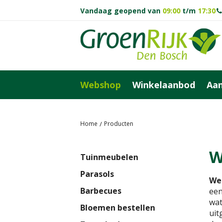
Ga
Vandaag geopend van
09:00
t/m
17:30
naar
content
Webshop
Winkelaanbod
Aan
Home
Producten
W
Tuinmeubelen
Parasols
We
Barbecues
een
wat
Bloemen bestellen
uit