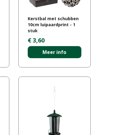
Kerstbal met schubben
10cm luipaardprint - 1
stuk
€
3
,
60
Meer info