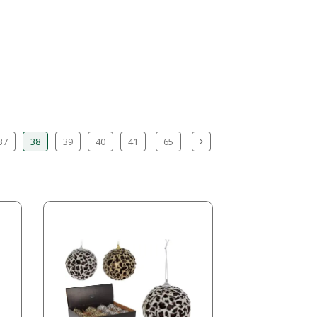
37
38
39
40
41
65