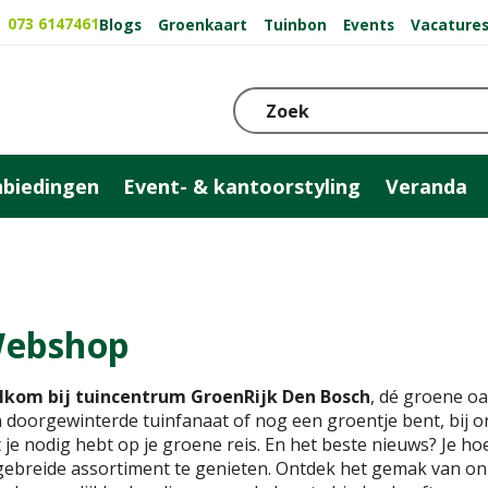
073 6147461
Blogs
Groenkaart
Tuinbon
Events
Vacature
biedingen
Event- & kantoorstyling
Veranda
ebshop
lkom bij tuincentrum GroenRijk Den Bosch
, dé groene oa
 doorgewinterde tuinfanaat of nog een groentje bent, bij ons
 je nodig hebt op je groene reis. En het beste nieuws? Je ho
gebreide assortiment te genieten. Ontdek het gemak van onli