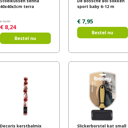
Stoelkussen senna
De Bossche Bol sokken
40x40x3cm terra
sport baby 6-12 m
€
7
,
95
€
10
,
99
€
8
,
24
Bestel nu
Bestel nu
Decoris kerstbalmix
Slickerborstel kat small