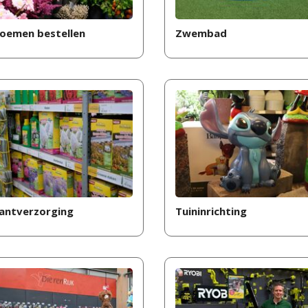
loemen bestellen
Zwembad
lantverzorging
Tuininrichting