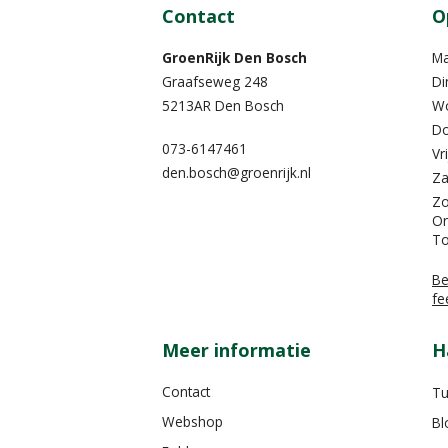
Contact
O
GroenRijk Den Bosch
M
Graafseweg 248
Di
5213AR Den Bosch
W
Do
073-6147461
Vr
den.bosch@groenrijk.nl
Za
Z
On
To
Be
fe
Meer informatie
H
Contact
Tu
Webshop
Bl