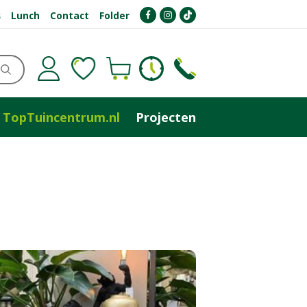
s
Lunch
Contact
Folder
TopTuincentrum.nl
Projecten