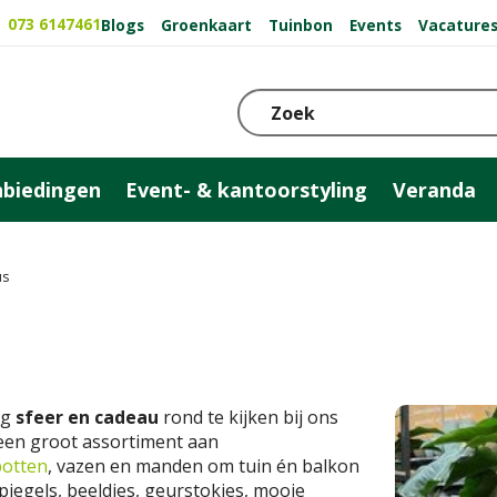
073 6147461
Blogs
Groenkaart
Tuinbon
Events
Vacature
biedingen
Event- & kantoorstyling
Veranda
us
ng
sfeer en cadeau
rond te kijken bij ons
u een groot assortiment aan
otten
, vazen en manden om tuin én balkon
spiegels, beeldjes, geurstokjes, mooie