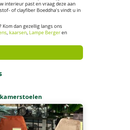
uw interieur past en vraag deze aan
f- of clayfiber Boeddha's vindt u in
? Kom dan gezellig langs ons
ens
,
kaarsen
,
Lampe Berger
en
s
tkamerstoelen