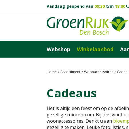
Ga
Vandaag geopend van
09:30
t/m
18:00
naar
content
Webshop
Winkelaanbod
Aan
Home
Assortiment
Woonaccessoires
Cadea
Cadeaus
Het is altijd een feest om op de afdeli
gezellige tuincentrum. Bij ons vindt 
woonaccessoires. Denkt u aan
bloemp
gezellig te maken. Leuke fotolijstjes, 