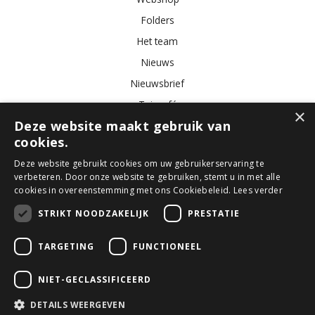
Folders
Het team
Nieuws
Nieuwsbrief
Tuincafé
×
Deze website maakt gebruik van
Vacatures
cookies.
Algemene voorwaarden
Deze website gebruikt cookies om uw gebruikerservaring te
verbeteren. Door onze website te gebruiken, stemt u in met alle
Tuincentrum
Bloemist
Kamerplanten
Kunstbloemen
Buitenplanten
cookies in overeenstemming met ons Cookiebeleid.
Lees verder
Tuinmeubelen
STRIKT NOODZAKELIJK
PRESTATIE
TARGETING
FUNCTIONEEL
© GroenRijk Den Bosch
Green Solutions
NIET-GECLASSIFICEERD
Tuincentrum Overzicht
Privacy Policy
DETAILS WEERGEVEN