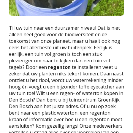
Til uw tuin naar een duurzamer niveau! Dat is niet
alleen heel goed voor de biodiversiteit en de
toekomst van onze planeet, maar u haalt ook nog
eens het allerbeste uit uw buitenplek. Eerlijk is
eerlijk, een tuin vol groen is toch een stuk
plezieriger om naar te kijken dan een tuin vol
tegels? Door een
regenton
te installeren weet u
zeker dat uw planten niks tekort komen. Daarnaast
ontziet u het riool, wordt uw waterrekening minder
hoog én voegt u een bijzonder toffe eyecatcher aan
uw tuin toe! Wilt u een regen- of waterton kopen in
Den Bosch? Dan bent u bij tuincentrum GroenRijk
Den Bosch aan het juiste adres. Of u nu op zoek
bent naar een plastic waterton, een regenton
kraan of informatie over hoe u een regenton moet
aansluiten? Kom gezellig langs! Onze medewerkers
vertellen u graag alles over de voordelen van een