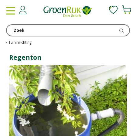
G
a
n
a
a
r
c
Tuininrichting
o
n
Regenton
t
e
n
t