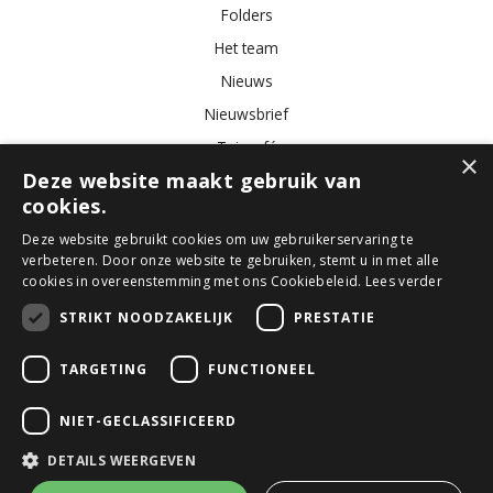
Folders
Het team
Nieuws
Nieuwsbrief
Tuincafé
×
Deze website maakt gebruik van
Vacatures
cookies.
Algemene voorwaarden
Deze website gebruikt cookies om uw gebruikerservaring te
verbeteren. Door onze website te gebruiken, stemt u in met alle
Tuincentrum
Bloemist
Kamerplanten
Kunstbloemen
Buitenplanten
cookies in overeenstemming met ons Cookiebeleid.
Lees verder
Tuinmeubelen
STRIKT NOODZAKELIJK
PRESTATIE
TARGETING
FUNCTIONEEL
© GroenRijk Den Bosch
Green Solutions
NIET-GECLASSIFICEERD
Tuincentrum Overzicht
Privacy Policy
DETAILS WEERGEVEN
Algemene voorwaarden