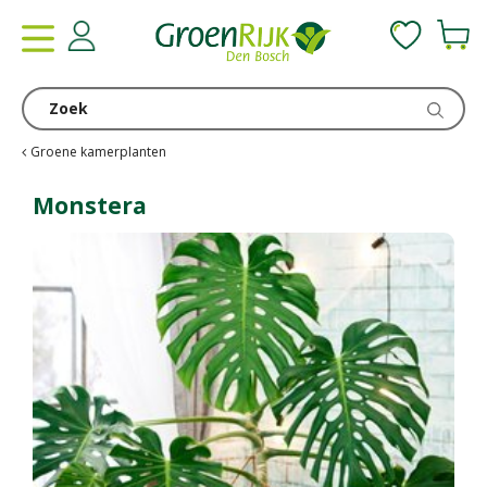
G
a
n
a
a
r
c
Groene kamerplanten
o
n
Monstera
t
e
n
t