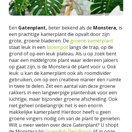
Een
Gatenplant,
beter bekend als de
Monstera,
is
een prachtige kamerplant die opvalt door zijn
grote, groene bladeren. De
groene kamerplant
staat leuk in een
bloempot
langs de trap, op de
grond of op een leuk plateau. Als u op zoek bent
naar een middelgrote plant waar iedereen jaloers
op gaat zijn, is de Monstera dé plant voor u. Ook
leuk: u kan de kamerplant ook als roomdivider
gebruiken, om op een creatieve manier een ruimte
in twee te delen. Zet een aantal van deze groene
rakkers in een langwerpige plantenbak voor een
luchtige, maar bijzonder groene afscheiding. Ook
niet geheel onbelangrijk: het is een enorm
makkelijke kamerplant! Hierdoor heeft u geen
groene vingers nodig om van de plant te genieten.
Wilt u meer weten over deze Gatenplant? U shopt
de Monstera bij
GroenRijk Den Bosch
óf in onze